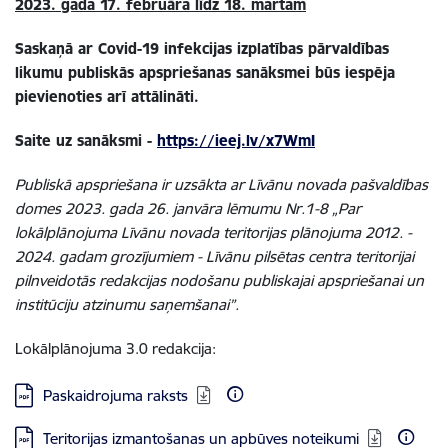
2023. gada 17. februāra līdz 18. martam
Saskaņā ar Covid-19 infekcijas izplatības pārvaldības
likumu publiskās apspriešanas sanāksmei būs iespēja
pievienoties arī attālināti.
Saite uz sanāksmi -
https://ieej.lv/x7WmI
Publiskā apspriešana ir uzsākta ar Līvānu novada pašvaldības
domes 2023. gada 26. janvāra lēmumu Nr.1-8 „Par
lokālplānojuma Līvānu novada teritorijas plānojuma 2012. -
2024. gadam grozījumiem - Līvānu pilsētas centra teritorijai
pilnveidotās redakcijas nodošanu publiskajai apspriešanai un
institūciju atzinumu saņemšanai”.
Lokālplānojuma 3.0 redakcija:
Lejupielādēt:
Paskaidrojuma raksts
Lejupielādēt:
Teritorijas izmantošanas un apbūves noteikumi