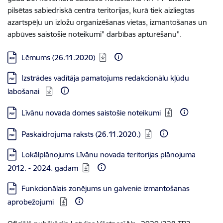
pilsētas sabiedriskā centra teritorijas, kurā tiek aizliegtas
azartspēļu un izložu organizēšanas vietas, izmantošanas un
apbūves saistošie noteikumi" darbības apturēšanu”.
Lejupielādēt:
Lēmums (26.11.2020)
Lejupielādēt:
Izstrādes vadītāja pamatojums redakcionālu kļūdu
labošanai
Lejupielādēt:
Līvānu novada domes saistošie noteikumi
Lejupielādēt:
Paskaidrojuma raksts (26.11.2020.)
Lejupielādēt:
Lokālplānojums Līvānu novada teritorijas plānojuma
2012. - 2024. gadam
Lejupielādēt:
Funkcionālais zonējums un galvenie izmantošanas
aprobežojumi