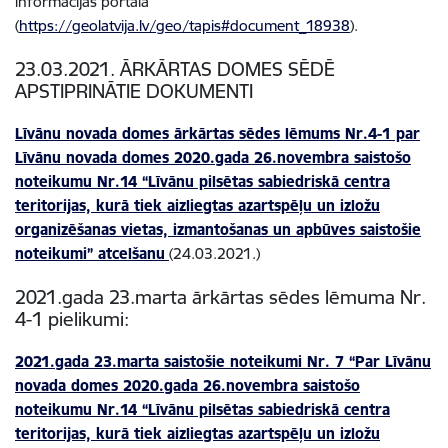
informācijas portālā
(
https://geolatvija.lv/geo/tapis#document_18938
).
23.03.2021. ĀRKĀRTAS DOMES SĒDĒ
APSTIPRINĀTIE DOKUMENTI
Līvānu novada domes ārkārtas sēdes lēmums Nr.4-1 par
Līvānu novada domes 2020.gada 26.novembra saistošo
noteikumu Nr.14 “Līvānu pilsētas sabiedriskā centra
teritorijas, kurā tiek aizliegtas azartspēļu un izložu
organizēšanas vietas, izmantošanas un apbūves saistošie
noteikumi” atcelšanu
(24.03.2021.)
2021.gada 23.marta ārkārtas sēdes lēmuma Nr.
4-1 pielikumi:
2021.gada 23.marta saistošie noteikumi Nr. 7 “Par Līvānu
novada domes 2020.gada 26.novembra saistošo
noteikumu Nr.14 “Līvānu pilsētas sabiedriskā centra
teritorijas, kurā tiek aizliegtas azartspēļu un izložu