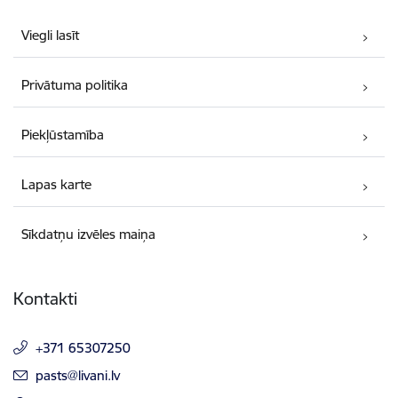
Viegli lasīt
Privātuma politika
Piekļūstamība
Lapas karte
Sīkdatņu izvēles maiņa
Kontakti
+371 65307250
E-pasts:
pasts@livani.lv