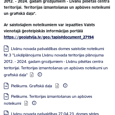
2012. - 2024. gadam grozījumiem - Līvānu pilsētas centra
teritorijai. Teritorijas izmantošanas un apbūves noteikumi
un grafiskā daļa”.
Ar saistošajiem noteikumiem var iepazīties Valsts
vienotajā ģeotelpiskās informācijas portālā
https://geolatvija.lv/geo/tapis#document_27194
Lejupielādēt:
Līvānu novada pašvaldības domes saistošie noteikumi
Nr.3 "Lokālplānojums Līvānu novada teritorijas plānojuma
2012. - 2024. gadam grozījumiem - Līvānu pilsētas centra
teritorijai. Teritorijas izmantošanas un apbūves noteikumi un
grafiskā daļa"
Lejupielādēt:
Pielikums. Grafiskā daļa
Lejupielādēt:
Pielikums. Teritorijas izmantošanas un apbūves
noteikumi
Lejupielādēt:
Līvānu novada pašvaldības 27.04.23. domes sēdes