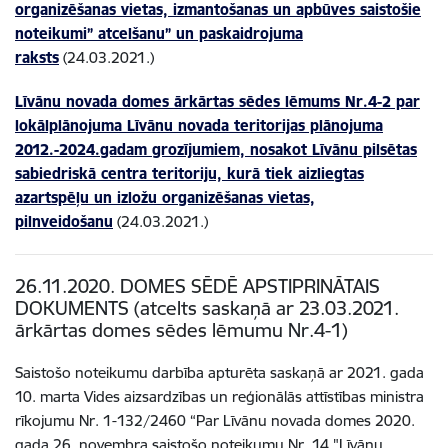
organizēšanas vietas, izmantošanas un apbūves saistošie
noteikumi” atcelšanu” un paskaidrojuma
raksts
(24.03.2021.)
Līvānu novada domes ārkārtas sēdes lēmums Nr.4-2 par
lokālplānojuma Līvānu novada teritorijas plānojuma
2012.-2024.gadam grozījumiem, nosakot Līvānu pilsētas
sabiedriskā centra teritoriju, kurā tiek aizliegtas
azartspēļu un izložu organizēšanas vietas,
pilnveidošanu
(24.03.2021.)
26.11.2020. DOMES SĒDĒ APSTIPRINĀTAIS
DOKUMENTS (atcelts saskaņā ar 23.03.2021.
ārkārtas domes sēdes lēmumu Nr.4-1)
Saistošo noteikumu darbība apturēta saskaņā ar 2021. gada
10. marta Vides aizsardzības un reģionālās attīstības ministra
rīkojumu Nr. 1-132/2460 “Par Līvānu novada domes 2020.
gada 26. novembra saistošo noteikumu Nr. 14 "Līvānu