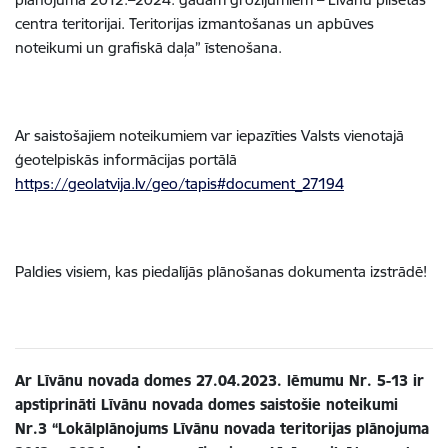
centra teritorijai. Teritorijas izmantošanas un apbūves
noteikumi un grafiskā daļa” īstenošana.
Ar saistošajiem noteikumiem var iepazīties Valsts vienotajā
ģeotelpiskās informācijas portālā
https://geolatvija.lv/geo/tapis#document_27194
Paldies visiem, kas piedalījās plānošanas dokumenta izstrādē!
Ar Līvānu novada domes 27.04.2023. lēmumu Nr. 5-13 ir
apstiprināti Līvānu novada domes saistošie noteikumi
Nr.3 “Lokālplānojums Līvānu novada teritorijas plānojuma