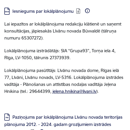
Lejupielādēt:
Iesniegums par lokālplānojumu
Lai iepazītos ar lokālplānojuma redakciju klātienē un saņemt
konsultācijas, jāpiesakās Līvānu novada Būvvaldē (tālruņa
numuru 65307272).
Lokālplānojuma izstrādātājs: SIA “Grupa93”, Torņa iela 4,
Rīga, LV-1050, tālrunis 27373939.
Lokālplānojuma pasūtītājs: Līvānu novada dome, Rīgas ielā
77, Līvāni, Līvānu novads, LV-5316. Lokālplānojuma izstrādes
vadītāja - Plānošanas un attīstības nodaļas vadītāja Jeļena
Hnikina (tel.: 29644399,
jelena.hnikina@livani.lv
).
Lejupielādēt:
Paziņojums par lokālplānojuma Līvānu novada teritorijas
plānojuma 2012. - 2024. gadam grozījumiem izstrādes