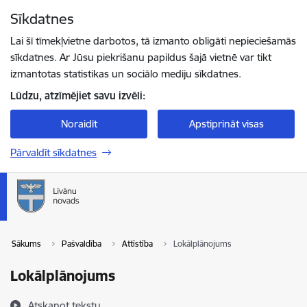
Pāriet uz lapas saturu
Sīkdatnes
Spied
lai meklētu
Enter
Lai šī tīmekļvietne darbotos, tā izmanto obligāti nepieciešamās
sīkdatnes. Ar Jūsu piekrišanu papildus šajā vietnē var tikt
izmantotas statistikas un sociālo mediju sīkdatnes.
Lūdzu, atzīmējiet savu izvēli:
Noraidīt
Apstiprināt visas
Pārvaldīt sīkdatnes
Sākums
Pašvaldība
Attīstība
Lokālplānojums
Lokālplānojums
Atskaņot tekstu