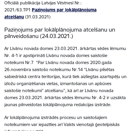
Oficiālā publikācija Latvijas Vēstnesī Nr.:
2021/63.TP1
Paziņojums par lokālplānojuma
atcelšanu
(31.03.2021)
Paziņojums par lokālplānojuma atcelšanu un
pilnveidošanu (24.03.2021.)
Ar Līvānu novada domes 23.03.2021. ārkārtas sēdes lēmumu
Nr. 4-1 ir apstiprināti Līvānu novada domes saistošie
noteikumi Nr.7 “Par Līvānu novada domes 2020.gada
26.novembra saistošo noteikumu Nr.14 “Līvānu pilsētas
sabiedriskā centra teritorijas, kurā tiek aizliegtas azartspēļu un
izložu organizēšanas vietas, izmantošanas un apbūves
saistošie noteikumi” atcelšanu”, kā arī ar Līvānu novada
domes 23.03.2021. ārkārtas sēdes lēmumu Nr. 4-2 ir uzsākta
jaunas pilnveidotas lokālplānojuma redakcijas izstrāde.
Ar lokālplānojuma izstrādēs procesu un saistošajiem
noteikumiem var iepazīties arī Valsts vienotajā ģeotelpiskās