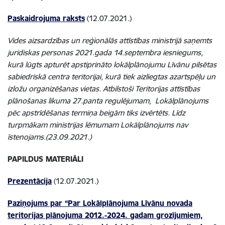
Paskaidrojuma raksts
(12.07.2021.)
Vides aizsardzības un reģionālās attīstības ministrijā saņemts
juridiskas personas 2021.gada 14.septembra iesniegums,
kurā lūgts apturēt apstiprināto lokālplānojumu Līvānu pilsētas
sabiedriskā centra teritorijai, kurā tiek aizliegtas azartspēļu un
izložu organizēšanas vietas. Atbilstoši Teritorijas attīstības
plānošanas likuma 27.panta regulējumam, Lokālplānojums
pēc apstrīdēšanas termiņa beigām tiks izvērtēts. Līdz
turpmākam ministrijas lēmumam Lokālplānojums nav
īstenojams.(23.09.2021.)
PAPILDUS MATERIĀLI
Prezentācija
(12.07.2021.)
Paziņojums par “Par Lokālplānojuma Līvānu novada
teritorijas plānojuma 2012.-2024. gadam grozījumiem,