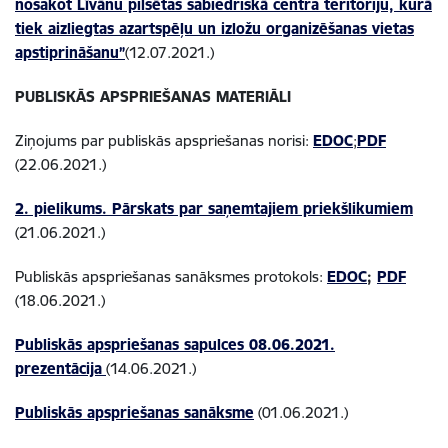
nosakot Līvānu pilsētas sabiedriskā centra teritoriju, kurā
tiek aizliegtas azartspēļu un izložu organizēšanas vietas
apstiprināšanu”
(12.07.2021.)
PUBLISKĀS APSPRIEŠANAS MATERIĀLI
Ziņojums par publiskās apspriešanas norisi:
EDOC
;
PDF
(22.06.2021.)
2. pielikums. Pārskats par saņemtajiem priekšlikumiem
(21.06.2021.)
Publiskās apspriešanas sanāksmes protokols:
EDOC
;
PDF
(18.06.2021.)
Publiskās apspriešanas sapulces 08.06.2021.
prezentācija
(14.06.2021.)
Publiskās apspriešanas sanāksme
(01.06.2021.)