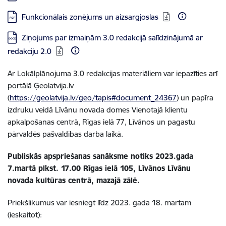
Lejupielādēt:
Funkcionālais zonējums un aizsargjoslas
Lejupielādēt:
Ziņojums par izmaiņām 3.0 redakcijā salīdzinājumā ar
redakciju 2.0
Ar Lokālplānojuma 3.0 redakcijas materiāliem var iepazīties arī
portālā Ģeolatvija.lv
(
https://geolatvija.lv/geo/tapis#document_24367
) un papīra
izdruku veidā Līvānu novada domes Vienotajā klientu
apkalpošanas centrā, Rīgas ielā 77, Līvānos un pagastu
pārvaldēs pašvaldības darba laikā.
Publiskās apspriešanas sanāksme notiks 2023.gada
7.martā plkst. 17.00 Rīgas ielā 105, Līvānos Līvānu
novada kultūras centrā, mazajā zālē.
Priekšlikumus var iesniegt līdz 2023. gada 18. martam
(ieskaitot):