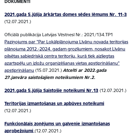
DOKUMENTI
2021.gada 5.jūlija ārkārtas domes sēdes lēmums Nr. 11-3
(12.07.2021.)
Oficiālā publikācija Latvijas Vēstnesī Nr.: 2021/134.TP1
Paziņojums par "Par Lokālplānojuma Līvānu novada teritorijas
plānojuma 2012.-2024. gadam grozījumiem, nosakot Līvānu
pilsētas sabiedriskā centra teritoriju, kurā tiek aizliegtas
azartspēļu un izložu organizēšanas vietas apstiprināšanu"
apstiprināšanu
(15.07.2021.)
Atcelti ar 2022.gada
27.janvāra saistošajiem noteikumiem Nr.2.
2021.gada 5.jūlija Saistošie noteikumi Nr.13
(12.07.2021.)
Teritorijas izmantošanas un apbūves noteikumi
(12.07.2021.)
Funkcionālais zonējums un galvenie izmantošanas
aprobežojumi
(12.07.2021.)