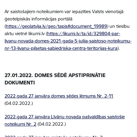
Ar saistošajiem noteikumiem var iepazīties Valsts vienotajā
ģeotelpiskās informācijas portālā
(
https://geolatvija.lv/geo/tapis#document_19989
) un tiesību
aktu vietnē likumi.lv (
https://likumi.lv/ta/id/329804-par-
livanu-novada-domes-2021-gada-5-julija-saistoso-noteikumu-
nr-13-livanu-pilsetas-sabiedriska-centra-teritorijas-kura
).
27.01.2022. DOMES SĒDĒ APSTIPRINĀTIE
DOKUMENTI
2022.gada 27.janvāra domes sēdes lēmums Nr. 2-11
(04.02.2022.)
2022.gada 27.janvāra Līvānu novada pašvaldības saistošie
noteikumi Nr. 2
(04.02.2022.)