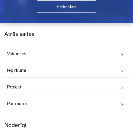
Kājene
Ātrās saites
Vakances
Iepirkumi
Projekti
Par mums
Noderīgi