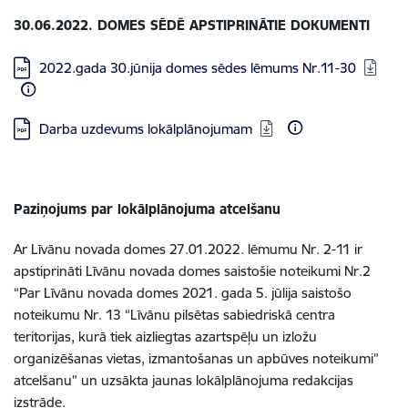
30.06.2022. DOMES SĒDĒ APSTIPRINĀTIE DOKUMENTI
Lejupielādēt:
2022.gada 30.jūnija domes sēdes lēmums Nr.11-30
Lejupielādēt:
Darba uzdevums lokālplānojumam
Paziņojums par lokālplānojuma atcelšanu
Ar Līvānu novada domes 27.01.2022. lēmumu Nr. 2-11 ir
apstiprināti Līvānu novada domes saistošie noteikumi Nr.2
“Par Līvānu novada domes 2021. gada 5. jūlija saistošo
noteikumu Nr. 13 “Līvānu pilsētas sabiedriskā centra
teritorijas, kurā tiek aizliegtas azartspēļu un izložu
organizēšanas vietas, izmantošanas un apbūves noteikumi”
atcelšanu” un uzsākta jaunas lokālplānojuma redakcijas
izstrāde.