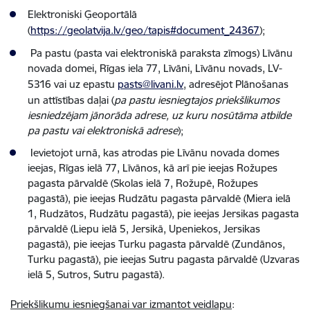
Elektroniski Ģeoportālā
(
https://geolatvija.lv/geo/tapis#document_24367
);
Pa pastu (pasta vai elektroniskā paraksta zīmogs) Līvānu
novada domei, Rīgas iela 77, Līvāni, Līvānu novads, LV-
5316 vai uz epastu
pasts@livani.lv
, adresējot Plānošanas
un attīstības daļai (
pa pastu iesniegtajos priekšlikumos
iesniedzējam jānorāda adrese, uz kuru nosūtāma atbilde
pa pastu vai elektroniskā adrese
);
Ievietojot urnā, kas atrodas pie Līvānu novada domes
ieejas, Rīgas ielā 77, Līvānos, kā arī pie ieejas Rožupes
pagasta pārvaldē (Skolas ielā 7, Rožupē, Rožupes
pagastā), pie ieejas Rudzātu pagasta pārvaldē (Miera ielā
1, Rudzātos, Rudzātu pagastā), pie ieejas Jersikas pagasta
pārvaldē (Liepu ielā 5, Jersikā, Upeniekos, Jersikas
pagastā), pie ieejas Turku pagasta pārvaldē (Zundānos,
Turku pagastā), pie ieejas Sutru pagasta pārvaldē (Uzvaras
ielā 5, Sutros, Sutru pagastā).
Priekšlikumu iesniegšanai var izmantot veidlapu
: