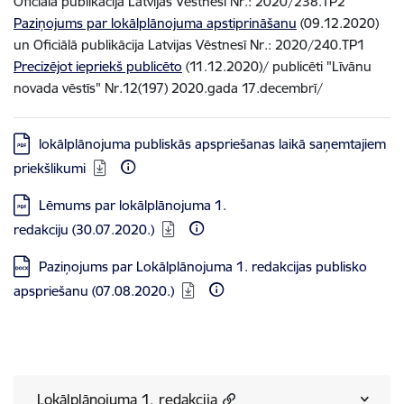
Oficiālā publikācija Latvijas Vēstnesī Nr.: 2020/238.TP2
Paziņojums par lokālplānojuma apstiprināšanu
(09.12.2020)
un Oficiālā publikācija Latvijas Vēstnesī Nr.: 2020/240.TP1
Precizējot iepriekš publicēto
(11.12.2020)/ publicēti "Līvānu
novada vēstīs" Nr.12(197) 2020.gada 17.decembrī/
Lejupielādēt:
lokālplānojuma publiskās apspriešanas laikā saņemtajiem
priekšlikumi
Lejupielādēt:
Lēmums par lokālplānojuma 1.
redakciju (30.07.2020.)
Lejupielādēt:
Paziņojums par Lokālplānojuma 1. redakcijas publisko
apspriešanu (07.08.2020.)
Lokālplānojuma 1. redakcija