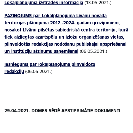
Lokālplānojuma izstrādes informācija
(13.05.2021.)
PAZIŅOJUMS par Lokālplānojuma Līvānu novada
teritorijas plānojuma 2012.-2024. gadam grozījumiem,
nosakot Līvānu pilsētas sabiedriskā centra teritoriju, kurā
tiek aizliegtas azartspēļu un izložu organizēšanas vietas,
pilnveidotās redakcijas nodošanu publiskajai apspriešanai
un institūciju atzinumu saņemšanai
(06.05.2021.)
Iesniegums par lokālplānojuma pilnveidoto
redakciju
(06.05.2021.)
29.04.2021. DOMES SĒDĒ APSTIPRINĀTIE DOKUMENTI