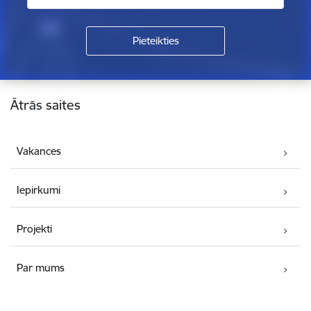
Kājene
Ātrās saites
Vakances
Iepirkumi
Projekti
Par mums