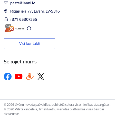
E-pasts:
pasts@livani.lv
Rīgas ielā 77, Līvāni, LV-5316
+371 65307255
Visi kontakti
Sekojiet mums
© 2026 Līvānu novada pašvaldība, publicētā satura visas tiesības aizsargātas.
© 2020 Valsts kanceleja, Tīmekļvietņu vienotās platformas visas tiesības
aizsargātas.