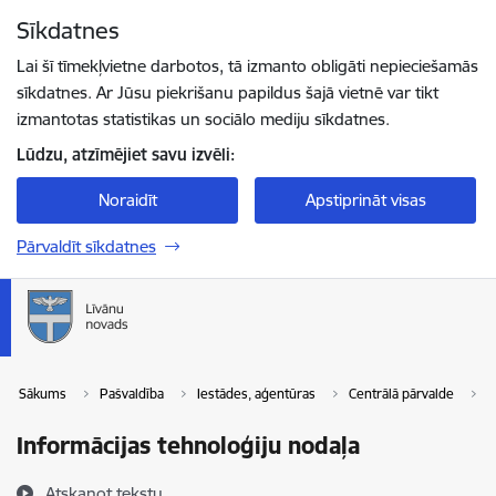
Pāriet uz lapas saturu
Sīkdatnes
Spied
lai meklētu
Enter
Lai šī tīmekļvietne darbotos, tā izmanto obligāti nepieciešamās
sīkdatnes. Ar Jūsu piekrišanu papildus šajā vietnē var tikt
izmantotas statistikas un sociālo mediju sīkdatnes.
Lūdzu, atzīmējiet savu izvēli:
Noraidīt
Apstiprināt visas
Pārvaldīt sīkdatnes
Sākums
Pašvaldība
Iestādes, aģentūras
Centrālā pārvalde
I
Informācijas tehnoloģiju nodaļa
Atskaņot tekstu