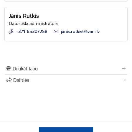
Jānis Rutkis
Datortīkla administrators
+371 65307258
E-pasts:
janis.rutkis@livani.lv
Drukāt lapu
Dalīties