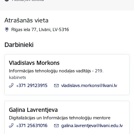
Atrašanās vieta
Rīgas iela 77, Līvāni, LV-5316
Darbinieki
Vladislavs Morkons
Informācijas tehnoloģiju nodaļas vadītājs
-
219.
kabinets
+371 29123915
E-pasts:
vladislavs.morkons@livani.lv
Gaļina Lavrentjeva
Digitalizācijas un Informācijas tehnoloģiju mentore
+371 25631016
E-pasts:
galina.lavrentjeva@livani.edu.lv