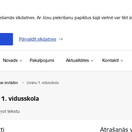
iešamās sīkdatnes. Ar Jūsu piekrišanu papildus šajā vietnē var tikt i
Pārvaldīt sīkdatnes
Novads
Pakalpojumi
Aktualitātes
Kontakti
bas iestādes
Līvānu 1. vidusskola
 1. vidusskola
ņot tekstu
ti
Atrašanās 