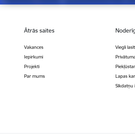
Kājene
Ātrās saites
Noderīg
Vakances
Viegli lasī
Iepirkumi
Privātuma
Projekti
Piekļūsta
Par mums
Lapas kar
Sīkdatņu 