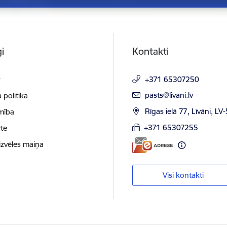
i
Kontakti
t
+371 65307250
E-pasts:
pasts@livani.lv
 politika
Rīgas ielā 77, Līvāni, LV
mība
+371 65307255
te
izvēles maiņa
Visi kontakti