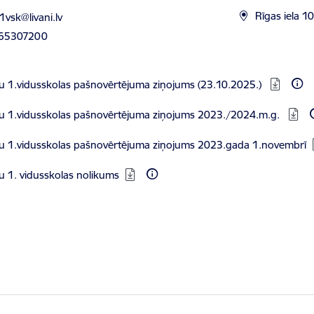
ts:
Rīgas iela 10
1vsk@livani.lv
 65307200
dēt:
u 1.vidusskolas pašnovērtējuma ziņojums (23.10.2025.)
dēt:
u 1.vidusskolas pašnovērtējuma ziņojums 2023./2024.m.g.
dēt:
u 1.vidusskolas pašnovērtējuma ziņojums 2023.gada 1.novembrī
dēt:
u 1. vidusskolas nolikums