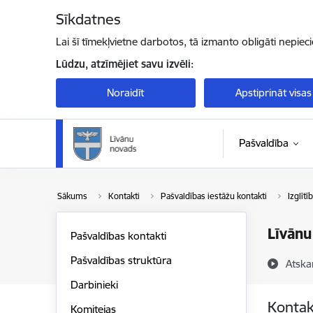
Pāriet uz lapas saturu
Sīkdatnes
Lai šī tīmekļvietne darbotos, tā izmanto obligāti nepiec
Lūdzu, atzīmējiet savu izvēli:
Noraidīt
Apstiprināt visas
Pašvaldība
Sākums
Kontakti
Pašvaldības iestāžu kontakti
Izglītī
Līvānu
Pašvaldības kontakti
Pašvaldības struktūra
Atska
Darbinieki
Kontak
Komitejas