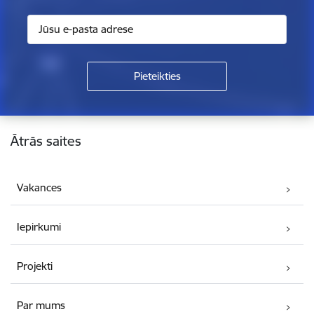
Kājene
Ātrās saites
Vakances
Iepirkumi
Projekti
Par mums