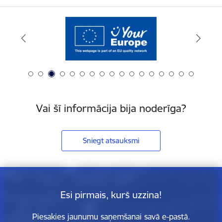
Vai šī informācija bija noderīga?
Sniegt atsauksmi
Esi pirmais, kurš uzzina!
Piesakies jaunumu saņemšanai savā e-pastā.