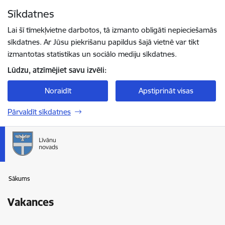
Pāriet uz lapas saturu
Sīkdatnes
Spied
lai meklētu
Enter
Lai šī tīmekļvietne darbotos, tā izmanto obligāti nepieciešamās
sīkdatnes. Ar Jūsu piekrišanu papildus šajā vietnē var tikt
izmantotas statistikas un sociālo mediju sīkdatnes.
Lūdzu, atzīmējiet savu izvēli:
Noraidīt
Apstiprināt visas
Pārvaldīt sīkdatnes
Sākums
Vakances