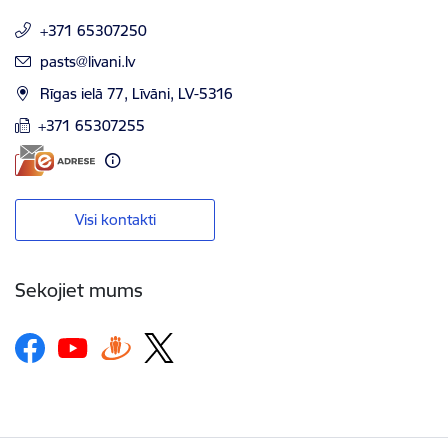
+371 65307250
E-pasts:
pasts@livani.lv
Rīgas ielā 77, Līvāni, LV-5316
+371 65307255
Visi kontakti
Sekojiet mums