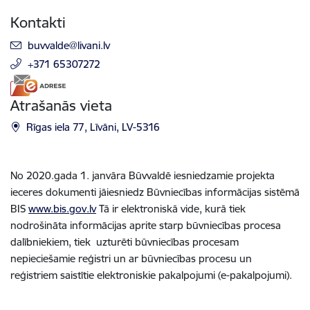
Kontakti
E-pasts:
buvvalde@livani.lv
+371 65307272
Atrašanās vieta
Rīgas iela 77, Līvāni, LV-5316
No 2020.gada 1. janvāra Būvvaldē iesniedzamie projekta
ieceres dokumenti jāiesniedz Būvniecības informācijas sistēmā
BIS
www.bis.gov.lv
Tā ir elektroniskā vide, kurā tiek
nodrošināta informācijas aprite starp būvniecības procesa
dalībniekiem, tiek uzturēti būvniecības procesam
nepieciešamie reģistri un ar būvniecības procesu un
reģistriem saistītie elektroniskie pakalpojumi (e-pakalpojumi).