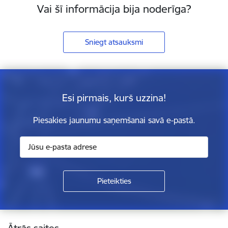
Vai šī informācija bija noderīga?
Sniegt atsauksmi
Esi pirmais, kurš uzzina!
Piesakies jaunumu saņemšanai savā e-pastā.
Kājene
Ātrās saites