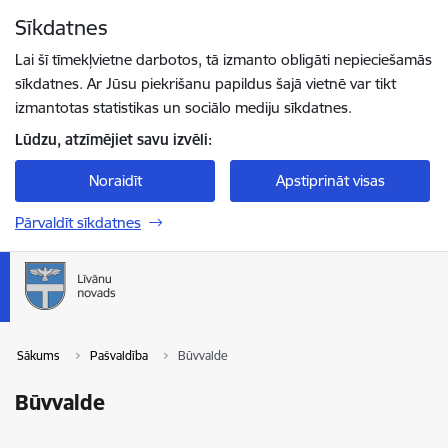
Pāriet uz lapas saturu
Sīkdatnes
Spied
lai meklētu
Enter
Lai šī tīmekļvietne darbotos, tā izmanto obligāti nepieciešamās
sīkdatnes. Ar Jūsu piekrišanu papildus šajā vietnē var tikt
izmantotas statistikas un sociālo mediju sīkdatnes.
Lūdzu, atzīmējiet savu izvēli:
Noraidīt
Apstiprināt visas
Pārvaldīt sīkdatnes
Sākums
Pašvaldība
Būvvalde
Būvvalde