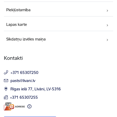
Piekļūstamība
Lapas karte
Sīkdatņu izvēles maiņa
Kontakti
+371 65307250
E-pasts:
pasts@livani.lv
Rīgas ielā 77, Līvāni, LV-5316
+371 65307255