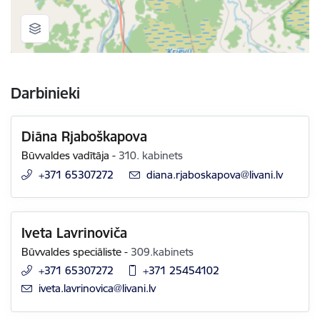
Darbinieki
Diāna Rjaboškapova
Būvvaldes vadītāja
-
310. kabinets
+371 65307272
E-pasts:
diana.rjaboskapova@livani.lv
Iveta Lavrinoviča
Būvvaldes speciāliste
-
309.kabinets
+371 65307272
+371 25454102
E-pasts:
iveta.lavrinovica@livani.lv