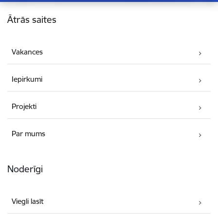
Kājene
Ātrās saites
Vakances
Iepirkumi
Projekti
Par mums
Noderīgi
Viegli lasīt