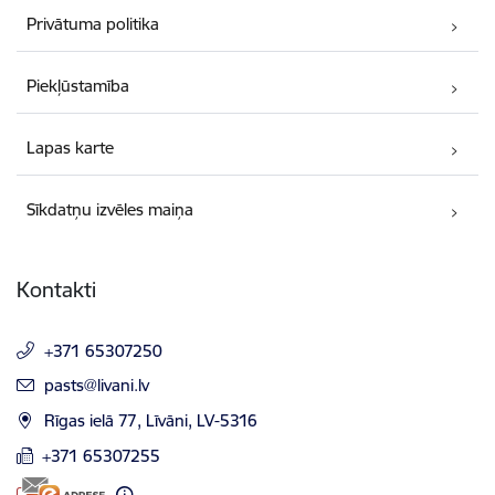
Privātuma politika
Piekļūstamība
Lapas karte
Sīkdatņu izvēles maiņa
Kontakti
+371 65307250
E-pasts:
pasts@livani.lv
Rīgas ielā 77, Līvāni, LV-5316
+371 65307255