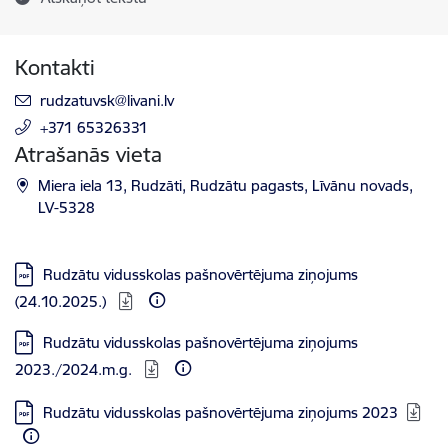
Kontakti
E-pasts:
rudzatuvsk@livani.lv
+371 65326331
Atrašanās vieta
Miera iela 13, Rudzāti, Rudzātu pagasts, Līvānu novads,
LV-5328
Lejupielādēt:
Rudzātu vidusskolas pašnovērtējuma ziņojums
(24.10.2025.)
Lejupielādēt:
Rudzātu vidusskolas pašnovērtējuma ziņojums
2023./2024.m.g.
Lejupielādēt:
Rudzātu vidusskolas pašnovērtējuma ziņojums 2023