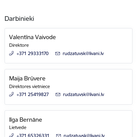
Darbinieki
Valentīna Vaivode
Direktore
+371 29333170
E-pasts:
rudzatuvsk@livani.lv
Maija Brūvere
Direktores vietniece
+371 25419827
E-pasts:
rudzatuvsk@livani.lv
Ilga Bernāne
Lietvede
+371 65326331
E-pasts:
rudzatuvsk@livani.lv