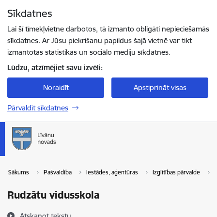
Pāriet uz lapas saturu
Sīkdatnes
Spied
lai meklētu
Enter
Lai šī tīmekļvietne darbotos, tā izmanto obligāti nepieciešamās
sīkdatnes. Ar Jūsu piekrišanu papildus šajā vietnē var tikt
izmantotas statistikas un sociālo mediju sīkdatnes.
Lūdzu, atzīmējiet savu izvēli:
Noraidīt
Apstiprināt visas
Pārvaldīt sīkdatnes
Sākums
Pašvaldība
Iestādes, aģentūras
Izglītības pārvalde
Rudzātu vidusskola
Atskaņot tekstu