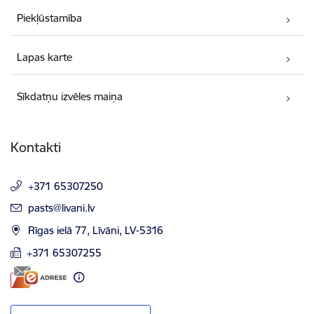
Piekļūstamība
Lapas karte
Sīkdatņu izvēles maiņa
Kontakti
+371 65307250
E-pasts:
pasts@livani.lv
Rīgas ielā 77, Līvāni, LV-5316
+371 65307255