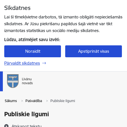
Pāriet uz lapas saturu
Sīkdatnes
Spied
lai meklētu
Enter
Lai šī tīmekļvietne darbotos, tā izmanto obligāti nepieciešamās
sīkdatnes. Ar Jūsu piekrišanu papildus šajā vietnē var tikt
izmantotas statistikas un sociālo mediju sīkdatnes.
Lūdzu, atzīmējiet savu izvēli:
Noraidīt
Apstiprināt visas
Pārvaldīt sīkdatnes
Sākums
Pašvaldība
Publiskie līgumi
Publiskie līgumi
Atskaņot tekstu