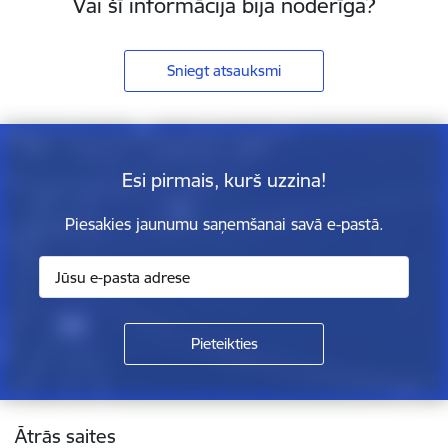
Vai šī informācija bija noderīga?
Sniegt atsauksmi
Esi pirmais, kurš uzzina!
Piesakies jaunumu saņemšanai savā e-pastā.
Kājene
Ātrās saites