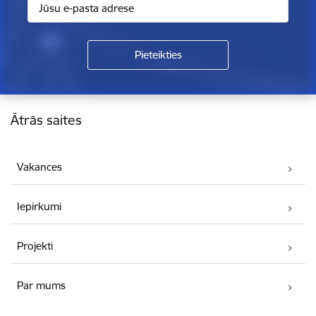
Kājene
Ātrās saites
Vakances
Iepirkumi
Projekti
Par mums