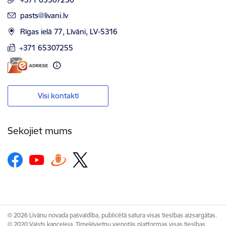
E-pasts:
pasts@livani.lv
Rīgas ielā 77, Līvāni, LV-5316
+371 65307255
Visi kontakti
Sekojiet mums
© 2026 Līvānu novada pašvaldība, publicētā satura visas tiesības aizsargātas.
© 2020 Valsts kanceleja, Tīmekļvietņu vienotās platformas visas tiesības