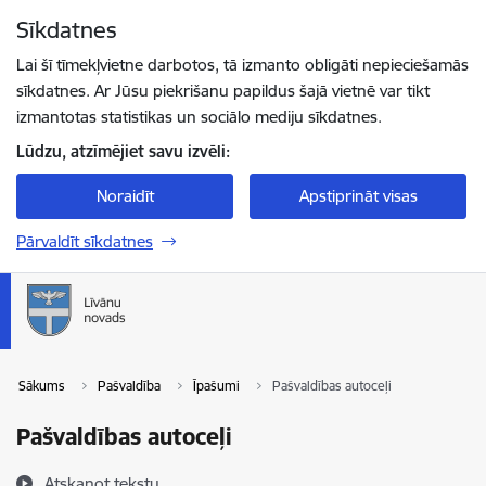
Pāriet uz lapas saturu
Sīkdatnes
Spied
lai meklētu
Enter
Lai šī tīmekļvietne darbotos, tā izmanto obligāti nepieciešamās
sīkdatnes. Ar Jūsu piekrišanu papildus šajā vietnē var tikt
izmantotas statistikas un sociālo mediju sīkdatnes.
Lūdzu, atzīmējiet savu izvēli:
Noraidīt
Apstiprināt visas
Pārvaldīt sīkdatnes
Sākums
Pašvaldība
Īpašumi
Pašvaldības autoceļi
Pašvaldības autoceļi
Atskaņot tekstu