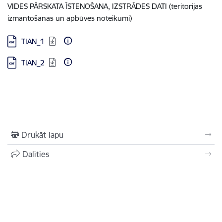
VIDES PĀRSKATA ĪSTENOŠANA, IZSTRĀDES DATI (teritorijas
izmantošanas un apbūves noteikumi)
Lejupielādēt:
TIAN_1
Lejupielādēt:
TIAN_2
Drukāt lapu
Dalīties