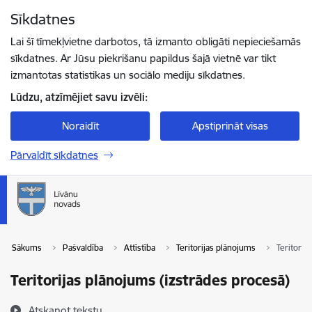
Pāriet uz lapas saturu
Sīkdatnes
Spied
lai meklētu
Enter
Lai šī tīmekļvietne darbotos, tā izmanto obligāti nepieciešamās
sīkdatnes. Ar Jūsu piekrišanu papildus šajā vietnē var tikt
izmantotas statistikas un sociālo mediju sīkdatnes.
Lūdzu, atzīmējiet savu izvēli:
Noraidīt
Apstiprināt visas
Pārvaldīt sīkdatnes
Sākums
Pašvaldība
Attīstība
Teritorijas plānojums
Teritorij
Teritorijas plānojums (izstrādes procesā)
Atskaņot tekstu