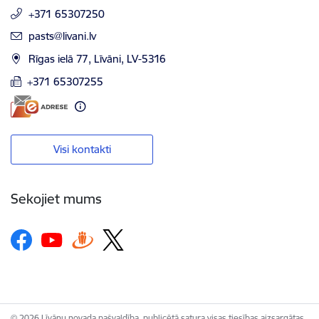
+371 65307250
E-pasts:
pasts@livani.lv
Rīgas ielā 77, Līvāni, LV-5316
+371 65307255
Visi kontakti
Sekojiet mums
© 2026 Līvānu novada pašvaldība, publicētā satura visas tiesības aizsargātas.