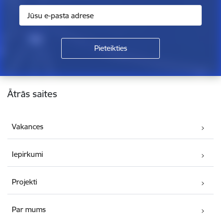
Kājene
Ātrās saites
Vakances
Iepirkumi
Projekti
Par mums