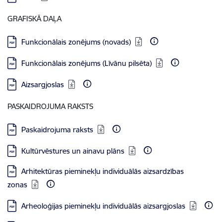
GRAFISKĀ DAĻA
Lejupielādēt:
Funkcionālais zonējums (novads)
Lejupielādēt:
Funkcionālais zonējums (Līvānu pilsēta)
Lejupielādēt:
Aizsargjoslas
PASKAIDROJUMA RAKSTS
Lejupielādēt:
Paskaidrojuma raksts
Lejupielādēt:
Kultūrvēstures un ainavu plāns
Lejupielādēt:
Arhitektūras pieminekļu individuālās aizsardzības
zonas
Lejupielādēt:
Arheoloģijas pieminekļu individuālās aizsargjoslas