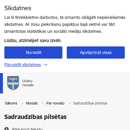
Pāriet uz lapas saturu
Sīkdatnes
Spied
lai meklētu
Enter
Lai šī tīmekļvietne darbotos, tā izmanto obligāti nepieciešamās
sīkdatnes. Ar Jūsu piekrišanu papildus šajā vietnē var tikt
izmantotas statistikas un sociālo mediju sīkdatnes.
Lūdzu, atzīmējiet savu izvēli:
Noraidīt
Apstiprināt visas
Pārvaldīt sīkdatnes
Sākums
Novads
Par novadu
Sadraudzības pilsētas
Sadraudzības pilsētas
Atskaņot tekstu