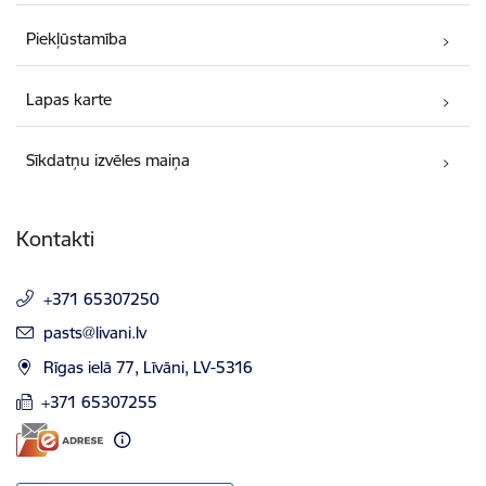
Piekļūstamība
Lapas karte
Sīkdatņu izvēles maiņa
Kontakti
+371 65307250
E-pasts:
pasts@livani.lv
Rīgas ielā 77, Līvāni, LV-5316
+371 65307255