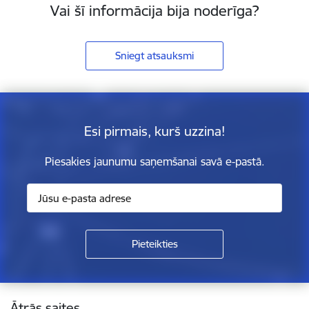
Vai šī informācija bija noderīga?
Sniegt atsauksmi
Esi pirmais, kurš uzzina!
Piesakies jaunumu saņemšanai savā e-pastā.
Kājene
Ātrās saites