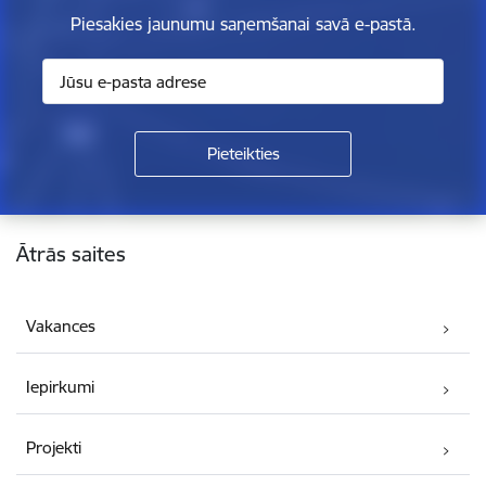
Piesakies jaunumu saņemšanai savā e-pastā.
Kājene
Ātrās saites
Vakances
Iepirkumi
Projekti