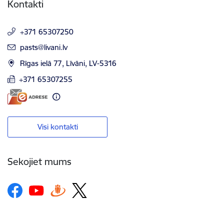
Kontakti
+371 65307250
E-pasts:
pasts@livani.lv
Rīgas ielā 77, Līvāni, LV-5316
+371 65307255
Visi kontakti
Sekojiet mums