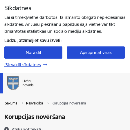
Pāriet uz lapas saturu
Sīkdatnes
Spied
lai meklētu
Enter
Lai šī tīmekļvietne darbotos, tā izmanto obligāti nepieciešamās
sīkdatnes. Ar Jūsu piekrišanu papildus šajā vietnē var tikt
izmantotas statistikas un sociālo mediju sīkdatnes.
Lūdzu, atzīmējiet savu izvēli:
Noraidīt
Apstiprināt visas
Pārvaldīt sīkdatnes
Sākums
Pašvaldība
Korupcijas novēršana
Korupcijas novēršana
Atskaņot tekstu