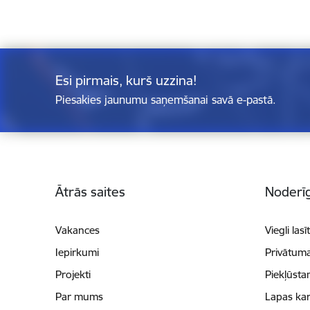
Esi pirmais, kurš uzzina!
Piesakies jaunumu saņemšanai savā e-pastā.
Kājene
Ātrās saites
Noderīg
Vakances
Viegli lasī
Iepirkumi
Privātuma
Projekti
Piekļūsta
Par mums
Lapas kar