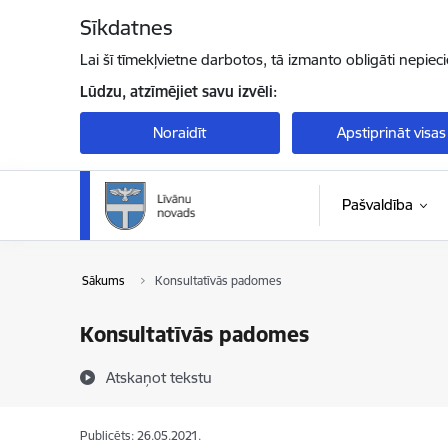
Pāriet uz lapas saturu
Sīkdatnes
Lai šī tīmekļvietne darbotos, tā izmanto obligāti nepiec
Lūdzu, atzīmējiet savu izvēli:
Noraidīt
Apstiprināt visas
Pašvaldība
Sākums
Konsultatīvās padomes
Konsultatīvās padomes
Atskaņot tekstu
Publicēts: 26.05.2021.