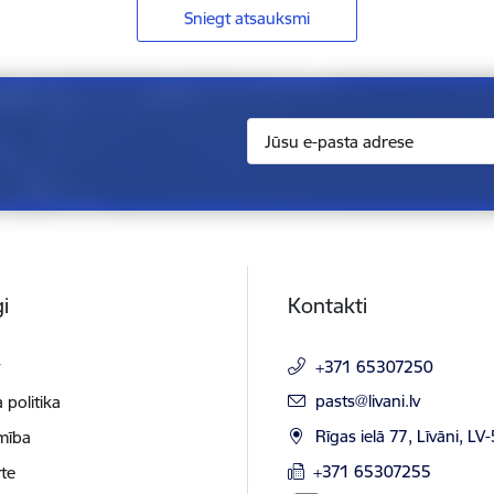
Sniegt atsauksmi
i
Kontakti
t
+371 65307250
E-pasts:
pasts@livani.lv
 politika
Rīgas ielā 77, Līvāni, LV
mība
+371 65307255
te