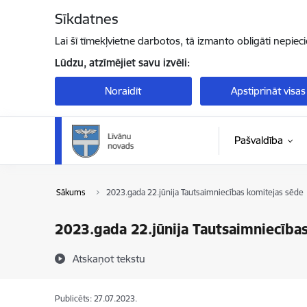
Pāriet uz lapas saturu
Sīkdatnes
Lai šī tīmekļvietne darbotos, tā izmanto obligāti nepiec
Lūdzu, atzīmējiet savu izvēli:
Noraidīt
Apstiprināt visas
Pašvaldība
Sākums
2023.gada 22.jūnija Tautsaimniecības komitejas sēde
2023.gada 22.jūnija Tautsaimniecība
Atskaņot tekstu
Publicēts: 27.07.2023.