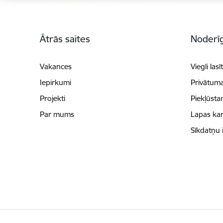
Kājene
Ātrās saites
Noderīg
Vakances
Viegli lasī
Iepirkumi
Privātuma
Projekti
Piekļūsta
Par mums
Lapas kar
Sīkdatņu 