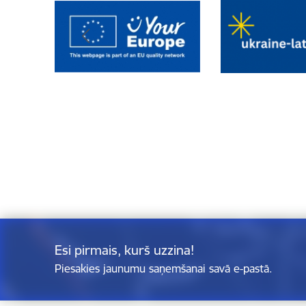
Esi pirmais, kurš uzzina!
Piesakies jaunumu saņemšanai savā e-pastā.