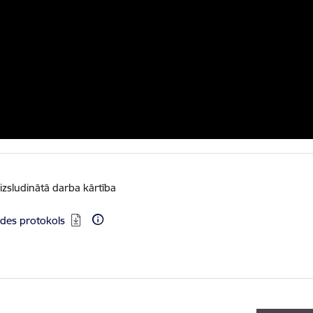
izsludinātā darba kārtība
ēdes protokols