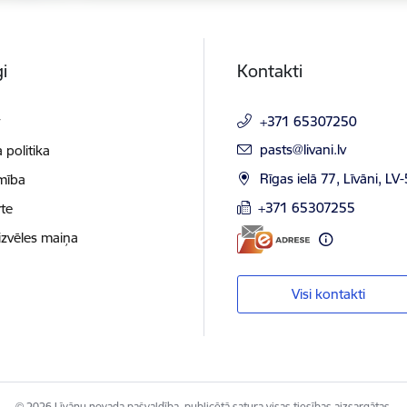
i
Kontakti
t
+371 65307250
E-pasts:
pasts@livani.lv
 politika
Rīgas ielā 77, Līvāni, LV
mība
+371 65307255
te
izvēles maiņa
Visi kontakti
© 2026 Līvānu novada pašvaldība, publicētā satura visas tiesības aizsargātas.