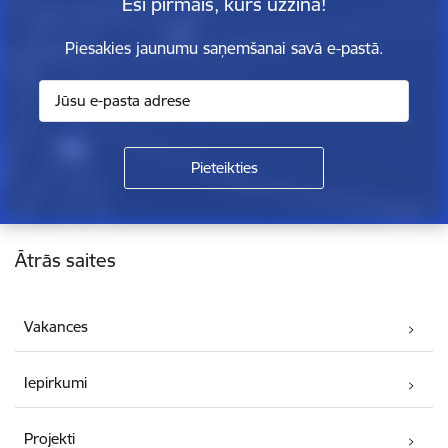
Esi pirmais, kurš uzzina!
Piesakies jaunumu saņemšanai savā e-pastā.
Kājene
Ātrās saites
Vakances
Iepirkumi
Projekti