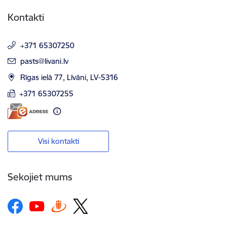
Kontakti
+371 65307250
E-pasts:
pasts@livani.lv
Rīgas ielā 77, Līvāni, LV-5316
+371 65307255
Visi kontakti
Sekojiet mums