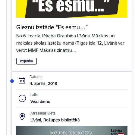
Gleznu izstāde “Es esmu…”
No 6. marta Jēkaba Graubiņa Līvānu Mūzikas un
mākslas skolas izstāžu namā (Rīgas iela 12, Līvāni) var
vērot MMF Mākslas zinātņu…
Izglītība
Datums
4. aprīlis, 2018
Laiks
Visu dienu
Atrašanās vieta
Līvāni, Rožupes bibliotēkā