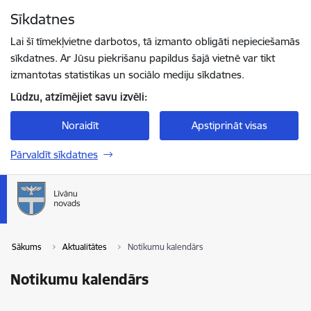
Pāriet uz lapas saturu
Sīkdatnes
Spied
lai meklētu
Enter
Lai šī tīmekļvietne darbotos, tā izmanto obligāti nepieciešamās
sīkdatnes. Ar Jūsu piekrišanu papildus šajā vietnē var tikt
izmantotas statistikas un sociālo mediju sīkdatnes.
Lūdzu, atzīmējiet savu izvēli:
Noraidīt
Apstiprināt visas
Pārvaldīt sīkdatnes
Sākums
Aktualitātes
Notikumu kalendārs
Notikumu kalendārs