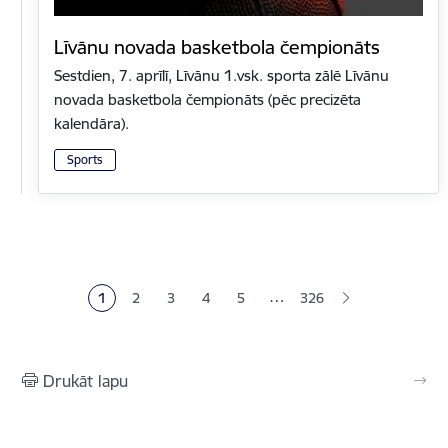
Līvānu novada basketbola čempionāts
Sestdien, 7. aprīlī, Līvānu 1.vsk. sporta zālē Līvānu
novada basketbola čempionāts (pēc precizēta
kalendāra).
Sports
Lapošana
…
1
2
3
4
5
326
Pašreizējā lapa
Lapa
Lapa
Lapa
Lapa
Drukāt lapu