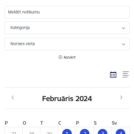
Meklēt notikumu
Kategorija
Norises vieta
Aizvērt
Februāris 2024
P
O
T
C
P
S
Sv
1
2
3
4
27
28
29