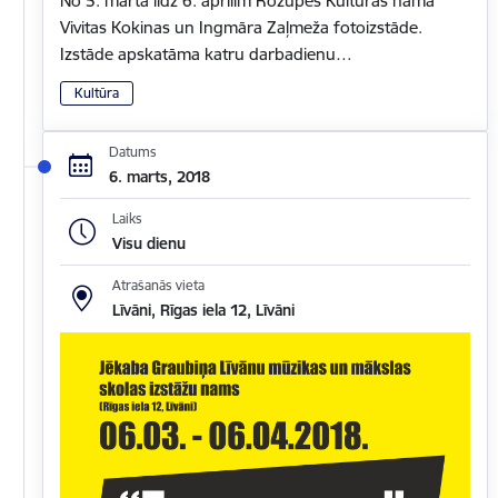
No 5. marta līdz 6. aprīlim Rožupes Kultūras namā
Vivitas Kokinas un Ingmāra Zaļmeža fotoizstāde.
Izstāde apskatāma katru darbadienu…
Kultūra
Datums
6. marts, 2018
Laiks
Visu dienu
Atrašanās vieta
Līvāni, Rīgas iela 12, Līvāni