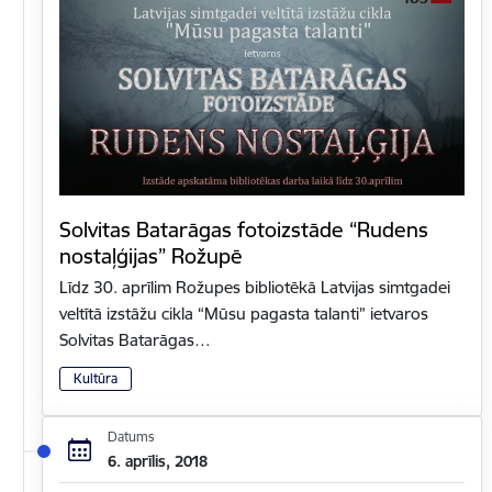
Solvitas Batarāgas fotoizstāde “Rudens
nostaļģijas” Rožupē
Līdz 30. aprīlim Rožupes bibliotēkā Latvijas simtgadei
veltītā izstāžu cikla “Mūsu pagasta talanti” ietvaros
Solvitas Batarāgas…
Kultūra
Datums
6. aprīlis, 2018