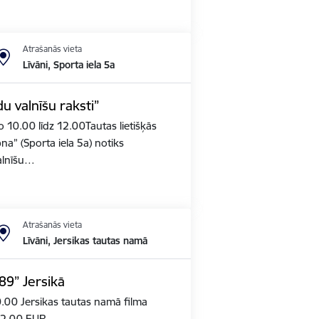
Atrašanās vieta
Līvāni, Sporta iela 5a
 valnīšu raksti”
no 10.00 līdz 12.00Tautas lietišķās
na” (Sporta iela 5a) notiks
alnīšu…
Atrašanās vieta
Līvāni, Jersikas tautas namā
89” Jersikā
20.00 Jersikas tautas namā filma
: 2,00 EUR.