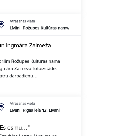
Atrašanās vieta
Līvāni, Rožupes Kultūras namw
 un Ingmāra Zaļmeža
aprīlim Rožupes Kultūras namā
ngmāra Zaļmeža fotoizstāde.
katru darbadienu…
Atrašanās vieta
Līvāni, Rīgas iela 12, Līvāni
 “Es esmu…”