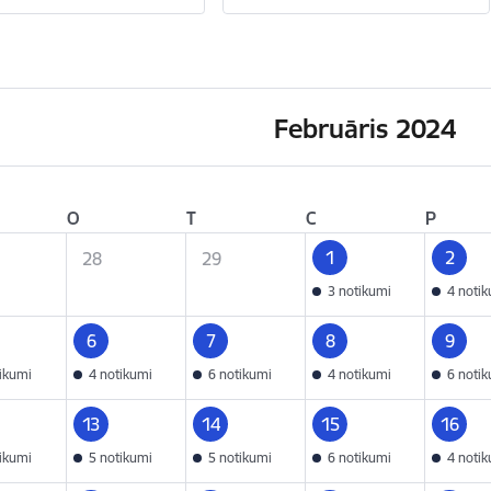
Februāris 2024
O
T
C
P
1
2
28
29
3 notikumi
4 noti
6
7
8
9
tikumi
4 notikumi
6 notikumi
4 notikumi
6 noti
13
14
15
16
tikumi
5 notikumi
5 notikumi
6 notikumi
4 noti