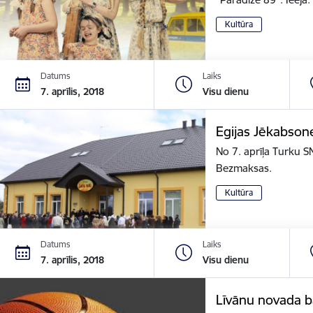
Kultūra
Datums
Laiks
7. aprīlis, 2018
Visu dienu
Egijas Jēkabson
No 7. aprīļa Turku S
Bezmaksas.
Kultūra
Datums
Laiks
7. aprīlis, 2018
Visu dienu
Līvānu novada 