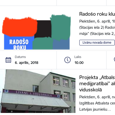
Radošo roku kl
Piektdien, 6. aprīlī,
(Stacijas iela 2) Rad
māja” (Stacijas iela 
Līvānu novada dome
Datums
Laiks
6. aprīlis, 2018
10.00
Projekta „Atbals
medijpratībai” ak
vidusskolā
Piektdien, 6. aprīlī,
Izglītības Atbalsta ce
Latvijas jauniešu…