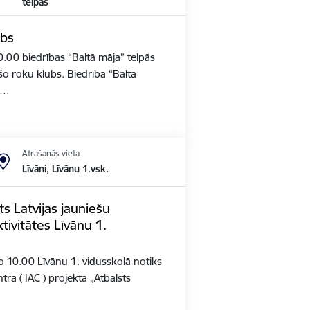
telpās
ubs
 10.00 biedrības “Baltā māja” telpās
ošo roku klubs. Biedrība “Baltā
2,…
Atrašanās vieta
Līvāni, Līvānu 1.vsk.
ts Latvijas jauniešu
tivitātes Līvānu 1.
 no 10.00 Līvānu 1. vidusskolā notiks
ntra ( IAC ) projekta „Atbalsts