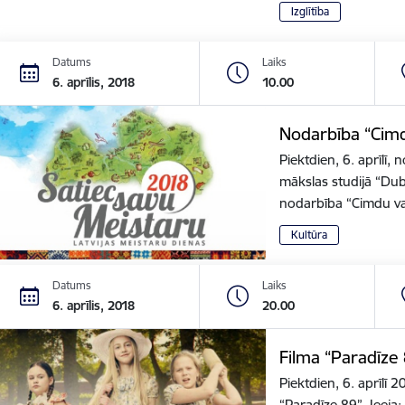
Izglītība
Datums
Laiks
6. aprīlis, 2018
10.00
Nodarbība “Cimdu
Piektdien, 6. aprīlī, 
mākslas studijā “Dub
nodarbība “Cimdu v
Kultūra
Datums
Laiks
6. aprīlis, 2018
20.00
Filma “Paradīze 
Piektdien, 6. aprīlī 
“Paradīze 89”. Ieeja