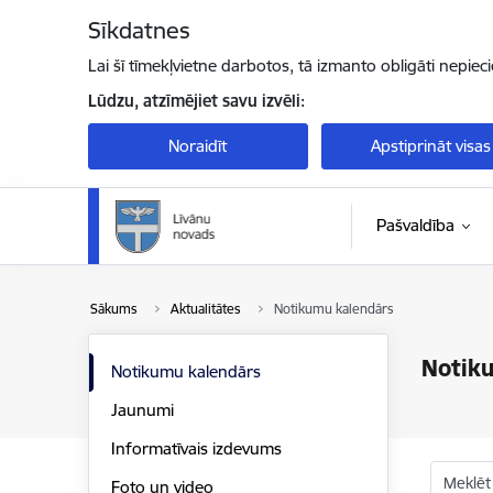
Pāriet uz lapas saturu
Sīkdatnes
Lai šī tīmekļvietne darbotos, tā izmanto obligāti nepiec
Lūdzu, atzīmējiet savu izvēli:
Noraidīt
Apstiprināt visas
Pašvaldība
Sākums
Aktualitātes
Notikumu kalendārs
Notik
Notikumu kalendārs
Jaunumi
Informatīvais izdevums
Meklēt
Foto un video