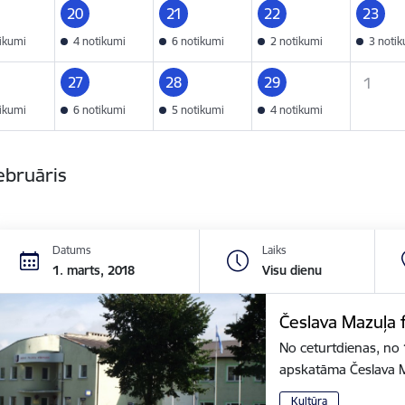
20
21
22
23
tikumi
4 notikumi
6 notikumi
2 notikumi
3 noti
27
28
29
1
tikumi
6 notikumi
5 notikumi
4 notikumi
ebruāris
Datums
Laiks
1. marts, 2018
Visu dienu
Česlava Mazuļa 
No ceturtdienas, no 
apskatāma Česlava M
Kultūra