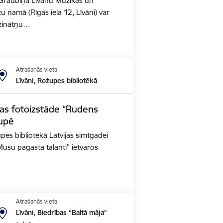
Graubiņa Līvānu Mūzikas un
u namā (Rīgas iela 12, Līvāni) var
zinātņu…
Atrašanās vieta
Līvāni, Rožupes bibliotēkā
gas fotoizstāde “Rudens
župē
pes bibliotēkā Latvijas simtgadei
 “Mūsu pagasta talanti” ietvaros
Atrašanās vieta
Līvāni, Biedrības “Baltā māja”