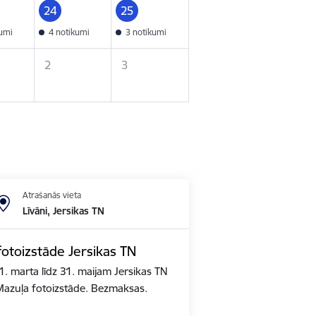
24
25
kumi
4 notikumi
3 notikumi
2
3
Atrašanās vieta
Līvāni, Jersikas TN
fotoizstāde Jersikas TN
1. marta līdz 31. maijam Jersikas TN
azuļa fotoizstāde. Bezmaksas.