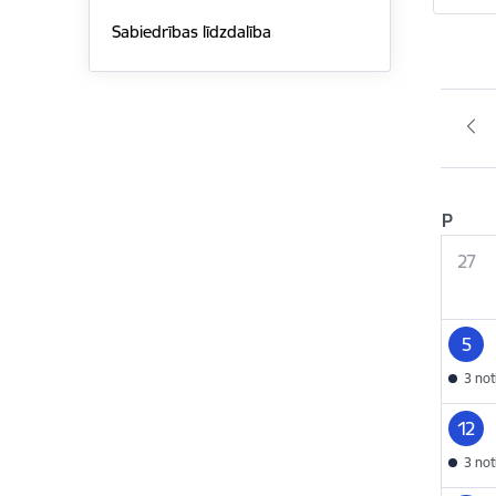
Sabiedrības līdzdalība
P
27
5
3 no
12
3 no