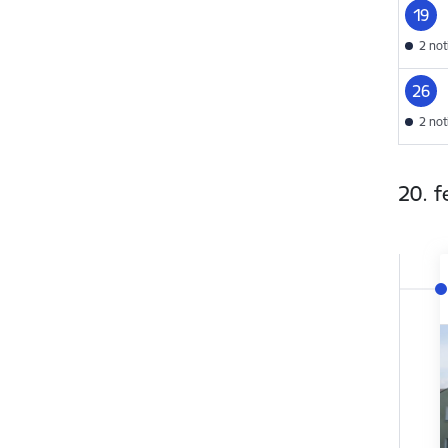
19
2 no
26
2 no
20. f