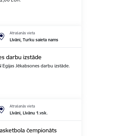
Atrašanās vieta
Līvāni, Turku saieta nams
es darbu izstāde
N Egijas Jēkabsones darbu izstāde.
Atrašanās vieta
Līvāni, Līvānu 1.vsk.
basketbola čempionāts