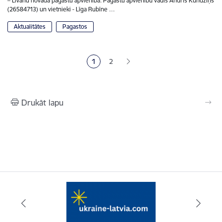
– Līvānu novada pagastu apvienība. Pagastu apvienību vadīs Andris Kundziņš
(26584713) un vietnieki - Līga Rubīne …
Aktualitātes
Pagastos
Lapošana
1
2
Pašreizējā lapa
Lapa
Drukāt lapu