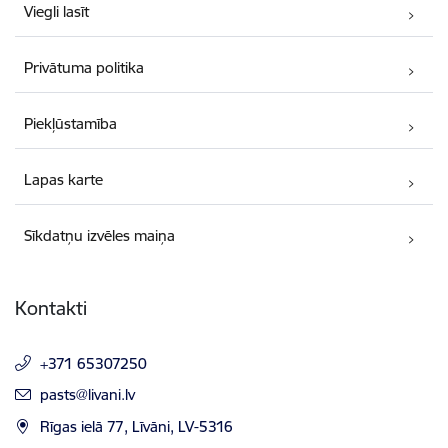
Viegli lasīt
Privātuma politika
Piekļūstamība
Lapas karte
Sīkdatņu izvēles maiņa
Kontakti
+371 65307250
E-pasts:
pasts@livani.lv
Rīgas ielā 77, Līvāni, LV-5316