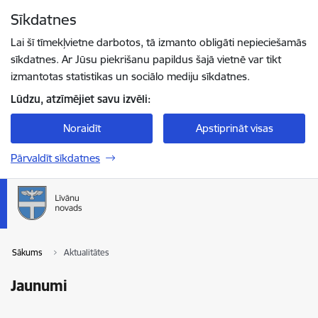
Pāriet uz lapas saturu
Sīkdatnes
Spied
lai meklētu
Enter
Lai šī tīmekļvietne darbotos, tā izmanto obligāti nepieciešamās
sīkdatnes. Ar Jūsu piekrišanu papildus šajā vietnē var tikt
izmantotas statistikas un sociālo mediju sīkdatnes.
Lūdzu, atzīmējiet savu izvēli:
Noraidīt
Apstiprināt visas
Pārvaldīt sīkdatnes
Sākums
Aktualitātes
Jaunumi