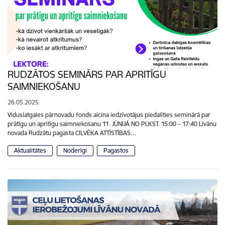
RUDZĀTOS SEMINĀRS PAR APRITĪGU
SAIMNIEKOŠANU
26.05.2025.
Viduslatgales pārnovadu fonds aicina iedzīvotājus piedalīties seminārā par
prātīgu un apritīgu saimniekošanu 11. JŪNIJĀ NO PLKST. 15:00 – 17:40 Līvānu
novada Rudzātu pagasta CILVĒKA ATTĪSTĪBAS…
Aktualitātes
Noderīgi
Pagastos