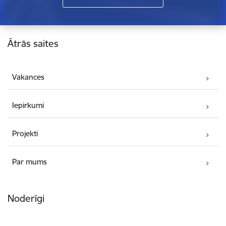
Kājene
Ātrās saites
Vakances
Iepirkumi
Projekti
Par mums
Noderīgi