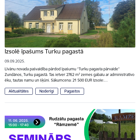
Izsolē īpašums Turku pagastā
09.09.2025.
Līvānu novada pašvaldība pārdod īpašumu “Turku pagasta pārvalde”
Zundānos, Turku pagastā. Tas ietver 2762 m² zemes gabalu ar administratīvo
ēku, tautas namu un šķūni. Sākumcena: 21 500 EUR Izsole:…
Aktualitātes
Noderīgi
Pagastos