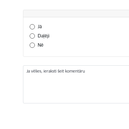
Vai šī informācija bija noderīga?
Jā
Daļēji
Nē
Ja vēlies, ieraksti šeit komentāru