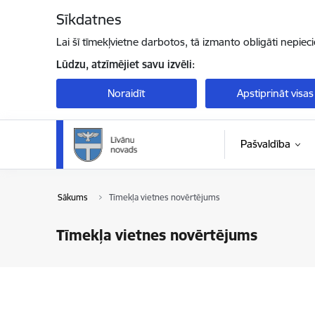
Pāriet uz lapas saturu
Sīkdatnes
Lai šī tīmekļvietne darbotos, tā izmanto obligāti nepiec
Lūdzu, atzīmējiet savu izvēli:
Noraidīt
Apstiprināt visas
Pašvaldība
Sākums
Tīmekļa vietnes novērtējums
Tīmekļa vietnes novērtējums