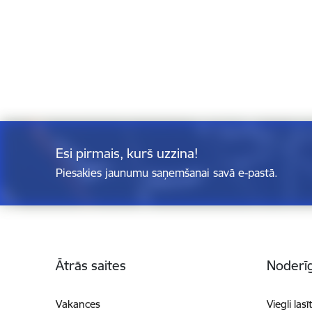
Esi pirmais, kurš uzzina!
Piesakies jaunumu saņemšanai savā e-pastā.
Kājene
Ātrās saites
Noderīg
Vakances
Viegli lasī