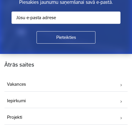
Piesakies jaunumu saņemšanai savā e-pastā.
Kājene
Ātrās saites
Vakances
Iepirkumi
Projekti