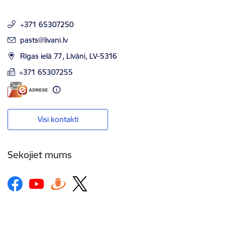
+371 65307250
E-pasts:
pasts@livani.lv
Rīgas ielā 77, Līvāni, LV-5316
+371 65307255
Visi kontakti
Sekojiet mums