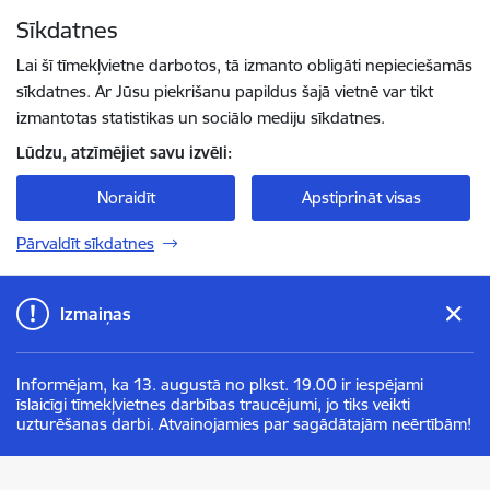
Pāriet uz lapas saturu
Sīkdatnes
Spied
lai meklētu
Enter
Lai šī tīmekļvietne darbotos, tā izmanto obligāti nepieciešamās
sīkdatnes. Ar Jūsu piekrišanu papildus šajā vietnē var tikt
izmantotas statistikas un sociālo mediju sīkdatnes.
Lūdzu, atzīmējiet savu izvēli:
Noraidīt
Apstiprināt visas
Pārvaldīt sīkdatnes
Izmaiņas
Informējam, ka 13. augustā no plkst. 19.00 ir iespējami
īslaicīgi tīmekļvietnes darbības traucējumi, jo tiks veikti
uzturēšanas darbi. Atvainojamies par sagādātajām neērtībām!
Līvānu novada pašvaldība