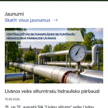
Jaunumi
Skatīt visus jaunumus
Līvānos veiks siltumtrašu hidraulisko pārbaudi
10.08.2026.
11. un 12. augustā SIA “Līvānu siltums” veiks Līvānu