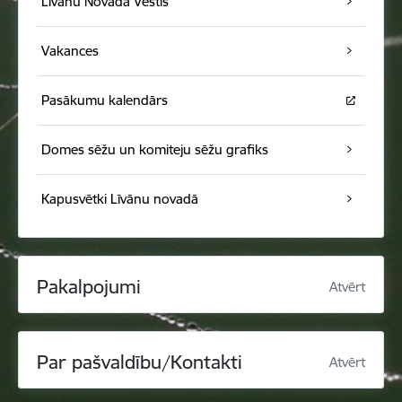
Līvānu Novada Vēstis
Vakances
Pasākumu kalendārs
Domes sēžu un komiteju sēžu grafiks
Kapusvētki Līvānu novadā
Pakalpojumi
Atvērt
Par pašvaldību/Kontakti
Atvērt