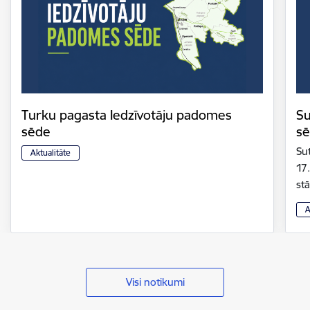
Turku pagasta Iedzīvotāju padomes
Su
sēde
s
Su
Aktualitāte
17
stā
A
Visi notikumi