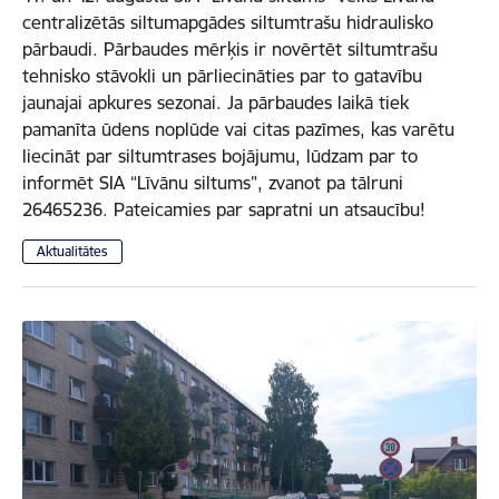
centralizētās siltumapgādes siltumtrašu hidraulisko
pārbaudi. Pārbaudes mērķis ir novērtēt siltumtrašu
tehnisko stāvokli un pārliecināties par to gatavību
jaunajai apkures sezonai. Ja pārbaudes laikā tiek
pamanīta ūdens noplūde vai citas pazīmes, kas varētu
liecināt par siltumtrases bojājumu, lūdzam par to
informēt SIA “Līvānu siltums”, zvanot pa tālruni
26465236. Pateicamies par sapratni un atsaucību!
Aktualitātes