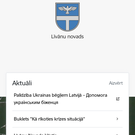
Aktuāli
Aizvērt
Palīdzība Ukrainas bēgļiem Latvijā – Допомога
українським біженця
Buklets "Kā rīkoties krīzes situācijā"