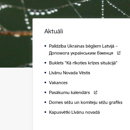
Aktuāli
Palīdzība Ukrainas bēgļiem Latvijā –
Допомога українським біженця
Buklets "Kā rīkoties krīzes situācijā"
Līvānu Novada Vēstis
Vakances
Pasākumu kalendārs
Domes sēžu un komiteju sēžu grafiks
Kapusvētki Līvānu novadā