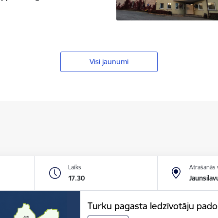
Visi jaunumi
Laiks
Atrašanās 
17.30
Jaunsilav
Turku pagasta Iedzīvotāju pa