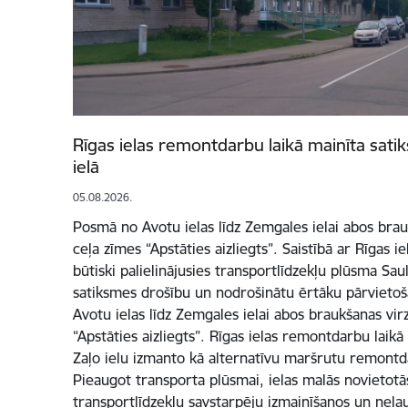
Rīgas ielas remontdarbu laikā mainīta sati
ielā
05.08.2026.
Posmā no Avotu ielas līdz Zemgales ielai abos brau
ceļa zīmes “Apstāties aizliegts”. Saistībā ar Rīgas 
būtiski palielinājusies transportlīdzekļu plūsma Saul
satiksmes drošību un nodrošinātu ērtāku pārvietoš
Avotu ielas līdz Zemgales ielai abos braukšanas vir
“Apstāties aizliegts”. Rīgas ielas remontdarbu laikā
Zaļo ielu izmanto kā alternatīvu maršrutu remont
Pieaugot transporta plūsmai, ielas malās novietot
transportlīdzekļu savstarpēju izmainīšanos un neļau