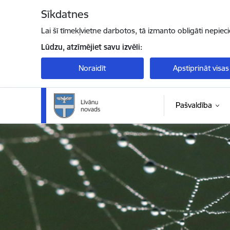
Pāriet uz lapas saturu
Sīkdatnes
Lai šī tīmekļvietne darbotos, tā izmanto obligāti nepiec
Lūdzu, atzīmējiet savu izvēli:
Noraidīt
Apstiprināt visas
Pašvaldība
Līvānu novada pašvaldība