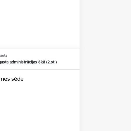
vieta
asta administrācijas ēkā (2.st.)
omes sēde