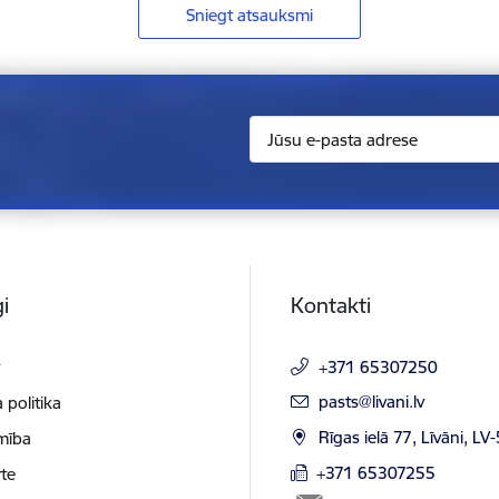
Sniegt atsauksmi
i
Kontakti
t
+371 65307250
E-pasts:
pasts@livani.lv
 politika
Rīgas ielā 77, Līvāni, LV
mība
+371 65307255
te