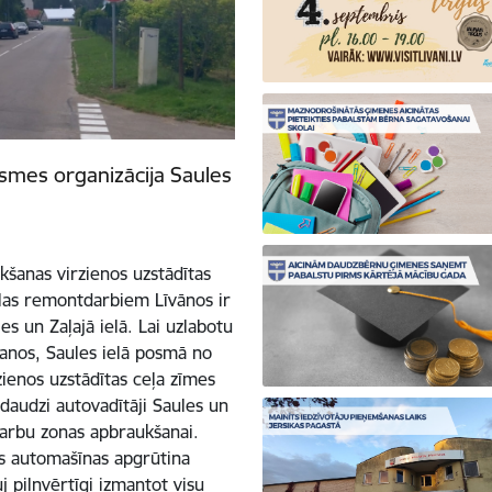
ksmes organizācija Saules
kšanas virzienos uzstādītas
ielas remontdarbiem Līvānos ir
es un Zaļajā ielā. Lai uzlabotu
anos, Saules ielā posmā no
zienos uzstādītas ceļa zīmes
 daudzi autovadītāji Saules un
darbu zonas apbraukšanai.
ās automašīnas apgrūtina
j pilnvērtīgi izmantot visu