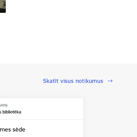
Skatīt visus notikumus
vieta
u bibliotēka
domes sēde