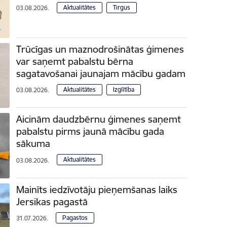
Aktualitātes
Tirgus
03.08.2026.
Trūcīgas un maznodrošinātas ģimenes
var saņemt pabalstu bērna
sagatavošanai jaunajam mācību gadam
Aktualitātes
Izglītība
03.08.2026.
Aicinām daudzbērnu ģimenes saņemt
pabalstu pirms jaunā mācību gada
sākuma
Aktualitātes
03.08.2026.
Mainīts iedzīvotāju pieņemšanas laiks
Jersikas pagastā
Pagastos
31.07.2026.