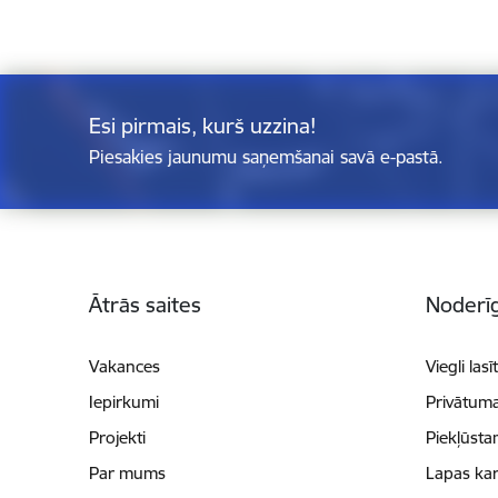
Esi pirmais, kurš uzzina!
Piesakies jaunumu saņemšanai savā e-pastā.
Kājene
Ātrās saites
Noderīg
Vakances
Viegli lasī
Iepirkumi
Privātuma
Projekti
Piekļūsta
Par mums
Lapas kar