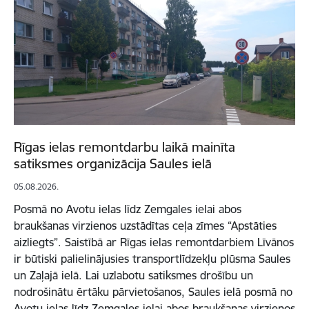
Rīgas ielas remontdarbu laikā mainīta
satiksmes organizācija Saules ielā
05.08.2026.
Posmā no Avotu ielas līdz Zemgales ielai abos
braukšanas virzienos uzstādītas ceļa zīmes “Apstāties
aizliegts”. Saistībā ar Rīgas ielas remontdarbiem Līvānos
ir būtiski palielinājusies transportlīdzekļu plūsma Saules
un Zaļajā ielā. Lai uzlabotu satiksmes drošību un
nodrošinātu ērtāku pārvietošanos, Saules ielā posmā no
Avotu ielas līdz Zemgales ielai abos braukšanas virzienos