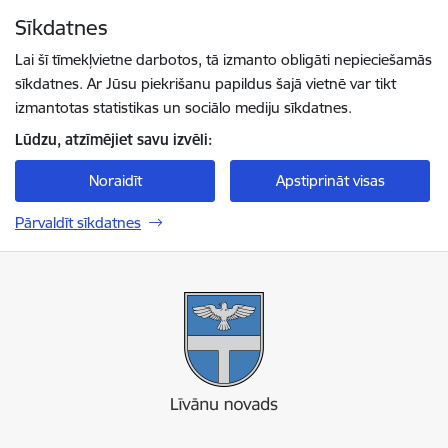
Pāriet uz lapas saturu
Sīkdatnes
Spied
lai meklētu
Enter
Lai šī tīmekļvietne darbotos, tā izmanto obligāti nepieciešamās
sīkdatnes. Ar Jūsu piekrišanu papildus šajā vietnē var tikt
izmantotas statistikas un sociālo mediju sīkdatnes.
Lūdzu, atzīmējiet savu izvēli:
Noraidīt
Apstiprināt visas
Pārvaldīt sīkdatnes
Līvānu novada pašvaldība