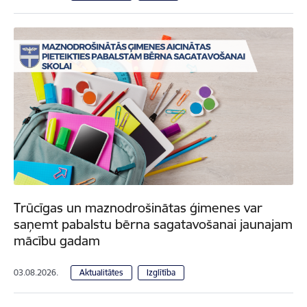
Trūcīgas un maznodrošinātas ģimenes var
saņemt pabalstu bērna sagatavošanai jaunajam
mācību gadam
03.08.2026.
Aktualitātes
Izglītība