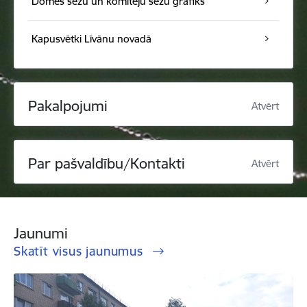
Domes sēžu un komiteju sēžu grafiks
Kapusvētki Līvānu novadā
Pakalpojumi
Atvērt
Par pašvaldību/Kontakti
Atvērt
Jaunumi
Skatīt visus jaunumus