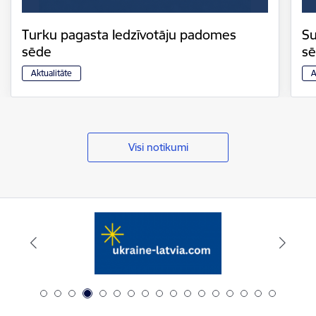
Turku pagasta Iedzīvotāju padomes
Su
sēde
s
Aktualitāte
A
Visi notikumi