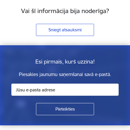
Vai šī informācija bija noderīga?
Sniegt atsauksmi
Esi pirmais, kurš uzzina!
Piesakies jaunumu saņemšanai savā e-pastā.
Kājene