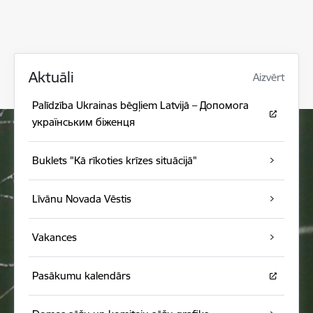
Aktuāli
Aizvērt
Palīdzība Ukrainas bēgļiem Latvijā – Допомога
українським біженця
Buklets "Kā rīkoties krīzes situācijā"
Līvānu Novada Vēstis
Vakances
Pasākumu kalendārs