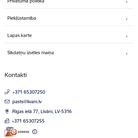
Privātuma politika
Piekļūstamība
Lapas karte
Sīkdatņu izvēles maiņa
Kontakti
+371 65307250
E-pasts:
pasts@livani.lv
Rīgas ielā 77, Līvāni, LV-5316
+371 65307255