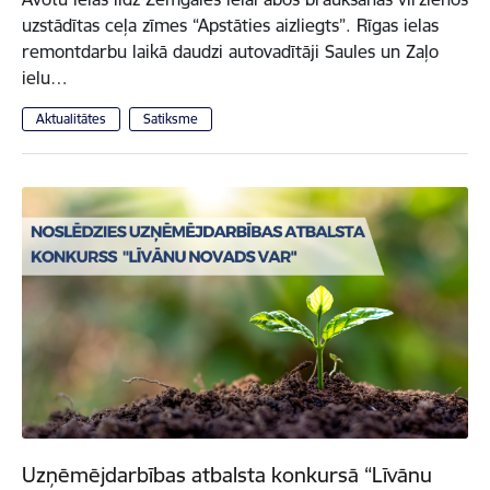
uzstādītas ceļa zīmes “Apstāties aizliegts”. Rīgas ielas
remontdarbu laikā daudzi autovadītāji Saules un Zaļo
ielu…
Aktualitātes
Satiksme
Uzņēmējdarbības atbalsta konkursā “Līvānu