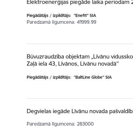
Elektroenerģijas piegāde laika periodam 2
Piegādātājs / izpildītājs:
''Enefit'' SIA
Paredzamā līgumcena
41999.99
Būvuzraudzība objektam „Līvānu vidussko
Zaļā iela 43, Līvānos, Līvānu novadā''
Piegādātājs / izpildītājs:
''BaltLine Globe'' SIA
Degvielas iegāde Līvānu novada pašvaldī
Paredzamā līgumcena
283000