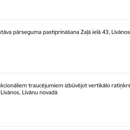
tāva pārseguma pastiprināšana Zaļā ielā 43, Līvānos
kcionāliem traucējumiem izbūvējot vertikālo ratiņkr
, Līvānos, Līvānu novadā