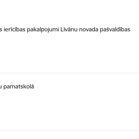
ierīcības pakalpojumi Līvānu novada pašvaldības
u pamatskolā