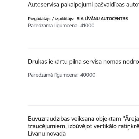
Autoservisa pakalpojumi pašvaldības aut
Piegādātājs / izpildītājs:
SIA LĪVĀNU AUTOCENTRS
Paredzamā līgumcena
41000
Drukas iekārtu pilna servisa nomas nodr
Paredzamā līgumcena
40000
Būvuzraudzības veikšana objektam ''Ārēj
traucējumiem, izbūvējot vertikālo ratiņkrē
Līvānu novadā