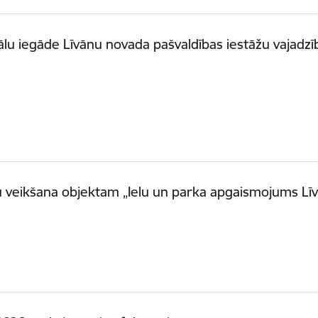
lu iegāde Līvānu novada pašvaldības iestāžu vajadz
 veikšana objektam „Ielu un parka apgaismojums Lī