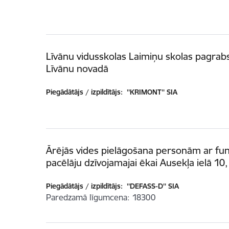
Līvānu vidusskolas Laimiņu skolas pagrabs
Līvānu novadā
Piegādātājs / izpildītājs:
''KRIMONT'' SIA
Ārējās vides pielāgošana personām ar fun
pacēlāju dzīvojamajai ēkai Ausekļa ielā 10
Piegādātājs / izpildītājs:
''DEFASS-D'' SIA
Paredzamā līgumcena
18300