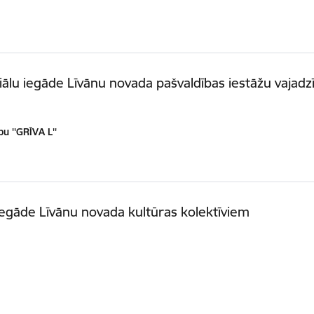
ālu iegāde Līvānu novada pašvaldības iestāžu vajad
u ''GRĪVA L''
egāde Līvānu novada kultūras kolektīviem