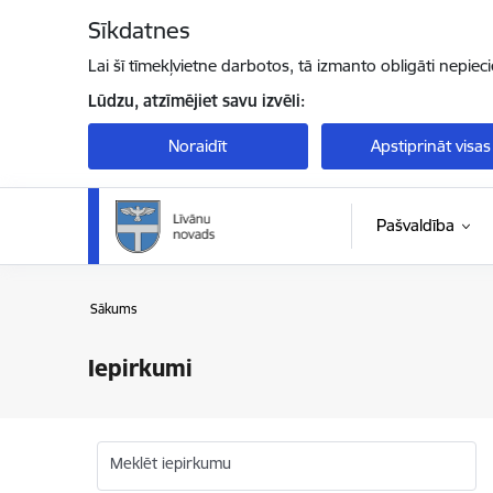
Pāriet uz lapas saturu
Sīkdatnes
Lai šī tīmekļvietne darbotos, tā izmanto obligāti nepiec
Lūdzu, atzīmējiet savu izvēli:
Noraidīt
Apstiprināt visas
Pašvaldība
Sākums
Iepirkumi
Meklēt iepirkumu