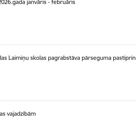
026.gada janvāris - februāris
las Laimiņu skolas pagrabstāva pārseguma pastipri
bas vajadzībām