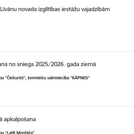
Līvānu novada izglītības iestāžu vajadzībām
īšana no sniega 2025/2026. gada ziemā
bu ''Čiekuriņi'', zemnieku saimniecība ''KĀPNES''
kā apkalpošana
bu ''LatB Montāža''