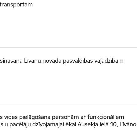
otransportam
ošināšana Līvānu novada pašvaldības vajadzībām
ās vides pielāgošana personām ar funkcionāliem
slu pacēlāju dzīvojamajai ēkai Ausekļa ielā 10, Līvāno