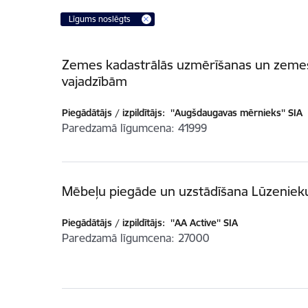
Līgums noslēgts
Zemes kadastrālās uzmērīšanas un zemes 
vajadzībām
Piegādātājs / izpildītājs:
''Augšdaugavas mērnieks'' SIA
Paredzamā līgumcena
41999
Mēbeļu piegāde un uzstādīšana Lūzeniek
Piegādātājs / izpildītājs:
''AA Active'' SIA
Paredzamā līgumcena
27000