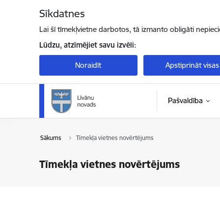
Pāriet uz lapas saturu
Sīkdatnes
Lai šī tīmekļvietne darbotos, tā izmanto obligāti nepiec
Lūdzu, atzīmējiet savu izvēli:
Noraidīt
Apstiprināt visas
Pašvaldība
Sākums
Tīmekļa vietnes novērtējums
Tīmekļa vietnes novērtējums