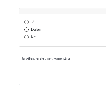
Vai šī informācija bija noderīga?
Jā
Daļēji
Nē
Ja vēlies, ieraksti šeit komentāru