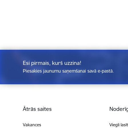
Esi pirmais, kurš uzzina!
Piesakies jaunumu saņemšanai savā e-pastā.
Kājene
Ātrās saites
Noderīg
Vakances
Viegli lasī