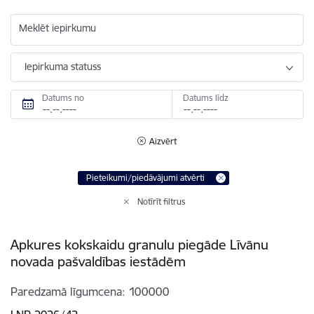
Meklēt iepirkumu
Iepirkuma statuss
Datums no
Datums līdz
Aizvērt
Pieteikumi/piedāvājumi atvērti
Notīrīt filtrus
Apkures kokskaidu granulu piegāde Līvānu
novada pašvaldības iestādēm
Paredzamā līgumcena
100000