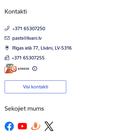
Kontakti
+371 65307250
E-pasts:
pasts@livani.lv
Rīgas ielā 77, Līvāni, LV-5316
+371 65307255
Visi kontakti
Sekojiet mums