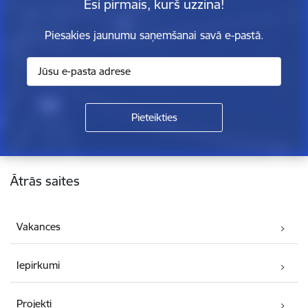
Esi pirmais, kurš uzzina!
Piesakies jaunumu saņemšanai savā e-pastā.
Kājene
Ātrās saites
Vakances
Iepirkumi
Projekti