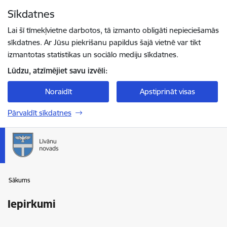
Pāriet uz lapas saturu
Sīkdatnes
Spied
lai meklētu
Enter
Lai šī tīmekļvietne darbotos, tā izmanto obligāti nepieciešamās
sīkdatnes. Ar Jūsu piekrišanu papildus šajā vietnē var tikt
izmantotas statistikas un sociālo mediju sīkdatnes.
Lūdzu, atzīmējiet savu izvēli:
Noraidīt
Apstiprināt visas
Pārvaldīt sīkdatnes
Sākums
Iepirkumi