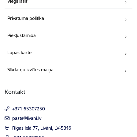
Viegli lasīt
Privātuma politika
Piekļūstamība
Lapas karte
Sīkdatņu izvēles maiņa
Kontakti
+371 65307250
E-pasts:
pasts@livani.lv
Rīgas ielā 77, Līvāni, LV-5316