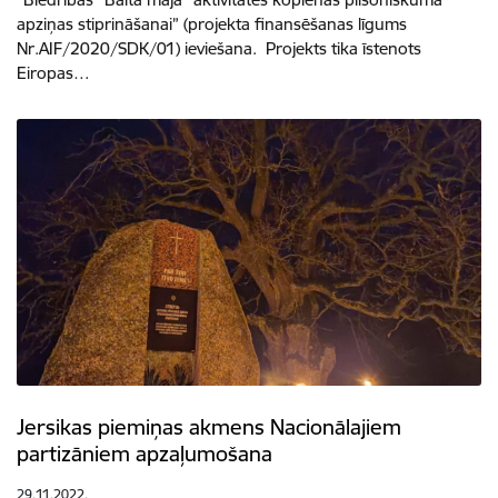
apziņas stiprināšanai” (projekta finansēšanas līgums
Nr.AIF/2020/SDK/01) ieviešana. Projekts tika īstenots
Eiropas…
Jersikas piemiņas akmens Nacionālajiem
partizāniem apzaļumošana
29.11.2022.