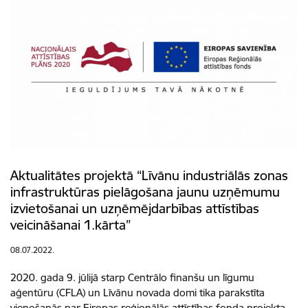
Aktualitātes projektā “Līvānu industriālās zonas
infrastruktūras pielāgošana jaunu uzņēmumu
izvietošanai un uzņēmējdarbības attīstības
veicināšanai 1.kārta”
08.07.2022.
2020. gada 9. jūlijā starp Centrālo finanšu un līgumu
aģentūru (CFLA) un Līvānu novada domi tika parakstīta
vienošanās par Eiropas reģionālās attīstības fonda projekta