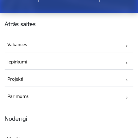
Kājene
Ātrās saites
Vakances
Iepirkumi
Projekti
Par mums
Noderīgi