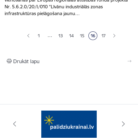
Nr. 5.6.2.0/20/I/010 “Līvānu industriālās zonas
infrastruktūras pielāgošana jaunu…
Lapošana
…
1
13
14
15
16
17
Lapa
Lapa
Lapa
Pašreizējā lapa
Lapa
Drukāt lapu