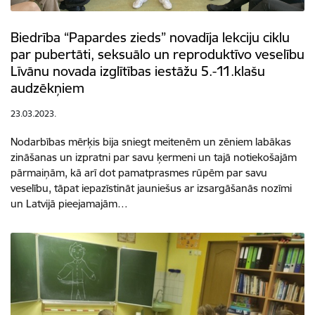
Biedrība “Papardes zieds” novadīja lekciju ciklu
par pubertāti, seksuālo un reproduktīvo veselību
Līvānu novada izglītības iestāžu 5.-11.klašu
audzēkņiem
23.03.2023.
Nodarbības mērķis bija sniegt meitenēm un zēniem labākas
zināšanas un izpratni par savu ķermeni un tajā notiekošajām
pārmaiņām, kā arī dot pamatprasmes rūpēm par savu
veselību, tāpat iepazīstināt jauniešus ar izsargāšanās nozīmi
un Latvijā pieejamajām…