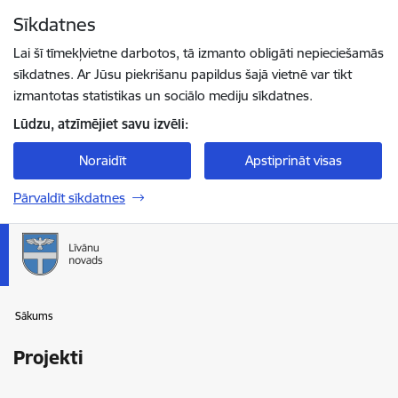
Pāriet uz lapas saturu
Sīkdatnes
Spied
lai meklētu
Enter
Lai šī tīmekļvietne darbotos, tā izmanto obligāti nepieciešamās
sīkdatnes. Ar Jūsu piekrišanu papildus šajā vietnē var tikt
izmantotas statistikas un sociālo mediju sīkdatnes.
Lūdzu, atzīmējiet savu izvēli:
Noraidīt
Apstiprināt visas
Pārvaldīt sīkdatnes
Sākums
Projekti