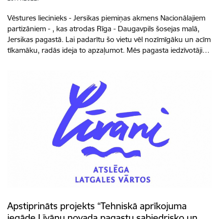
Vēstures liecinieks - Jersikas piemiņas akmens Nacionālajiem
partizāniem - , kas atrodas Rīga - Daugavpils šosejas malā,
Jersikas pagastā. Lai padarītu šo vietu vēl nozīmīgāku un acīm
tīkamāku, radās ideja to apzaļumot. Mēs pagasta iedzīvotāji…
Apstiprināts projekts “Tehniskā aprīkojuma
iegāde Līvānu novada pagastu sabiedrisko un