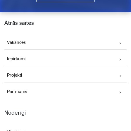
Kājene
Ātrās saites
Vakances
Iepirkumi
Projekti
Par mums
Noderīgi