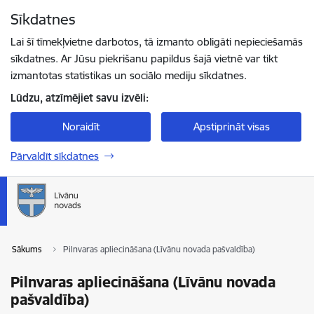
Pāriet uz lapas saturu
Sīkdatnes
Spied
lai meklētu
Enter
Lai šī tīmekļvietne darbotos, tā izmanto obligāti nepieciešamās
sīkdatnes. Ar Jūsu piekrišanu papildus šajā vietnē var tikt
izmantotas statistikas un sociālo mediju sīkdatnes.
Lūdzu, atzīmējiet savu izvēli:
Noraidīt
Apstiprināt visas
Pārvaldīt sīkdatnes
Sākums
Pilnvaras apliecināšana (Līvānu novada pašvaldība)
Pilnvaras apliecināšana (Līvānu novada
pašvaldība)