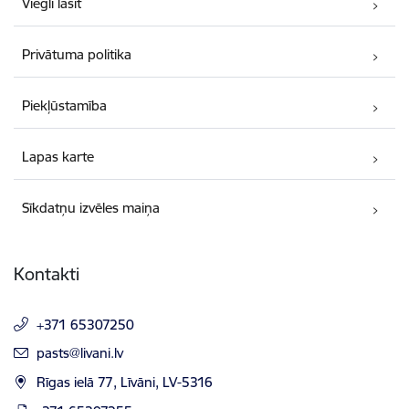
Viegli lasīt
Privātuma politika
Piekļūstamība
Lapas karte
Sīkdatņu izvēles maiņa
Kontakti
+371 65307250
E-pasts:
pasts@livani.lv
Rīgas ielā 77, Līvāni, LV-5316