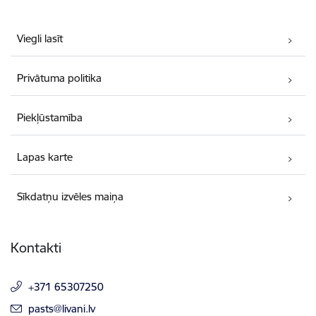
Viegli lasīt
Privātuma politika
Piekļūstamība
Lapas karte
Sīkdatņu izvēles maiņa
Kontakti
+371 65307250
E-pasts:
pasts@livani.lv