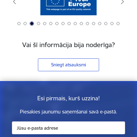
Vai šī informācija bija noderīga?
Sniegt atsauksmi
Esi pirmais, kurš uzzina!
Piesakies jaunumu saņemšanai savā e-pastā.