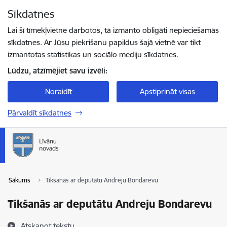
Pāriet uz lapas saturu
Sīkdatnes
Spied
lai meklētu
Enter
Lai šī tīmekļvietne darbotos, tā izmanto obligāti nepieciešamās
sīkdatnes. Ar Jūsu piekrišanu papildus šajā vietnē var tikt
izmantotas statistikas un sociālo mediju sīkdatnes.
Lūdzu, atzīmējiet savu izvēli:
Noraidīt
Apstiprināt visas
Pārvaldīt sīkdatnes
Sākums
Tikšanās ar deputātu Andreju Bondarevu
Tikšanās ar deputātu Andreju Bondarevu
Atskaņot tekstu