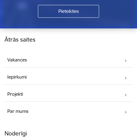
Kājene
Ātrās saites
Vakances
Iepirkumi
Projekti
Par mums
Noderīgi