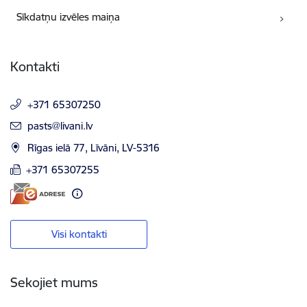
Sīkdatņu izvēles maiņa
Kontakti
+371 65307250
E-pasts:
pasts@livani.lv
Rīgas ielā 77, Līvāni, LV-5316
+371 65307255
Visi kontakti
Sekojiet mums