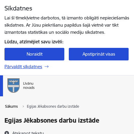
Pāriet uz lapas saturu
Sīkdatnes
Spied
lai meklētu
Enter
Lai šī tīmekļvietne darbotos, tā izmanto obligāti nepieciešamās
sīkdatnes. Ar Jūsu piekrišanu papildus šajā vietnē var tikt
izmantotas statistikas un sociālo mediju sīkdatnes.
Lūdzu, atzīmējiet savu izvēli:
Noraidīt
Apstiprināt visas
Pārvaldīt sīkdatnes
Sākums
Egijas Jēkabsones darbu izstāde
Egijas Jēkabsones darbu izstāde
Atskaņot tekstu