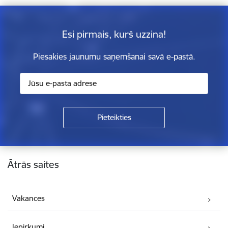
Esi pirmais, kurš uzzina!
Piesakies jaunumu saņemšanai savā e-pastā.
Kājene
Ātrās saites
Vakances
Iepirkumi