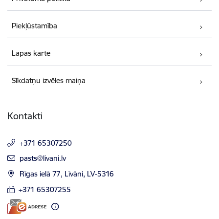
Piekļūstamība
Lapas karte
Sīkdatņu izvēles maiņa
Kontakti
+371 65307250
E-pasts:
pasts@livani.lv
Rīgas ielā 77, Līvāni, LV-5316
+371 65307255