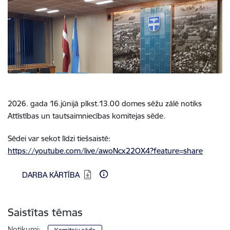
2026. gada 16.jūnijā plkst.13.00 domes sēžu zālē notiks
Attīstības un tautsaimniecības komitejas sēde.
Sēdei var sekot līdzi tiešsaistē:
https://youtube.com/live/awoNcx22OX4?feature=share
Lejupielādēt:
DARBA KĀRTĪBA
Saistītas tēmas
Notikumi: