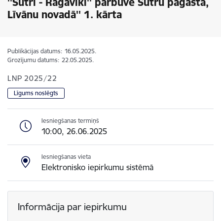
''Sutri - Ragaviki'' pārbūve Sutru pagastā,
Līvānu novadā'' 1. kārta
Publikācijas datums:
16.05.2025.
Grozījumu datums:
22.05.2025.
LNP 2025/22
Līgums noslēgts
Iesniegšanas termiņš
10:00, 26.06.2025
Iesniegšanas vieta
Elektronisko iepirkumu sistēmā
Informācija par iepirkumu