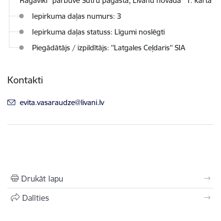
Ragaviki'' pārbūve Sutru pagastā, Līvānu novadā'' 1. kārta
Iepirkuma daļas numurs: 3
Iepirkuma daļas statuss: Līgumi noslēgti
Piegādātājs / izpildītājs: ''Latgales Ceļdaris'' SIA
Kontakti
E-pasts:
evita.vasaraudze@livani.lv
Drukāt lapu
Dalīties