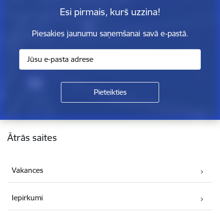
Esi pirmais, kurš uzzina!
Piesakies jaunumu saņemšanai savā e-pastā.
Kājene
Ātrās saites
Vakances
Iepirkumi