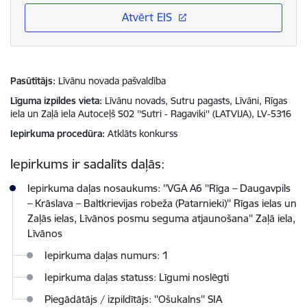
Atvērt EIS
Pasūtītājs
Līvānu novada pašvaldība
Līguma izpildes vieta
Līvānu novads, Sutru pagasts, Līvāni, Rīgas
iela un Zaļā iela Autoceļš S02 ''Sutri - Ragaviki'' (LATVIJA), LV-5316
Iepirkuma procedūra
Atklāts konkurss
Iepirkums ir sadalīts daļās:
Iepirkuma daļas nosaukums: ''VGA A6 ''Rīga – Daugavpils
– Krāslava – Baltkrievijas robeža (Patarnieki)'' Rīgas ielas un
Zaļās ielas, Līvānos posmu seguma atjaunošana'' Zaļā iela,
Līvānos
Iepirkuma daļas numurs: 1
Iepirkuma daļas statuss: Līgumi noslēgti
Piegādātājs / izpildītājs: ''Ošukalns'' SIA