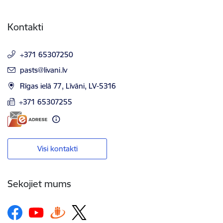
Kontakti
+371 65307250
E-pasts:
pasts@livani.lv
Rīgas ielā 77, Līvāni, LV-5316
+371 65307255
Visi kontakti
Sekojiet mums