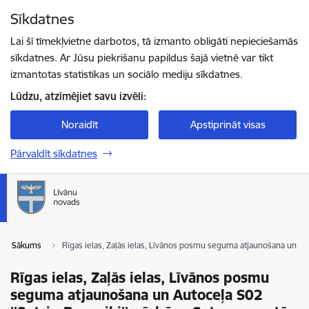
Pāriet uz lapas saturu
Sīkdatnes
Spied
lai meklētu
Enter
Lai šī tīmekļvietne darbotos, tā izmanto obligāti nepieciešamās
sīkdatnes. Ar Jūsu piekrišanu papildus šajā vietnē var tikt
izmantotas statistikas un sociālo mediju sīkdatnes.
Lūdzu, atzīmējiet savu izvēli:
Noraidīt
Apstiprināt visas
Pārvaldīt sīkdatnes
Sākums
Rīgas ielas, Zaļās ielas, Līvānos posmu seguma atjaunošana un Auto
Rīgas ielas, Zaļās ielas, Līvānos posmu
seguma atjaunošana un Autoceļa S02