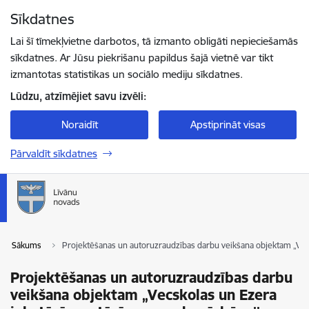
Pāriet uz lapas saturu
Sīkdatnes
Spied
lai meklētu
Enter
Lai šī tīmekļvietne darbotos, tā izmanto obligāti nepieciešamās
sīkdatnes. Ar Jūsu piekrišanu papildus šajā vietnē var tikt
izmantotas statistikas un sociālo mediju sīkdatnes.
Lūdzu, atzīmējiet savu izvēli:
Noraidīt
Apstiprināt visas
Pārvaldīt sīkdatnes
Sākums
Projektēšanas un autoruzraudzības darbu veikšana objektam „Vecs
Projektēšanas un autoruzraudzības darbu
veikšana objektam „Vecskolas un Ezera