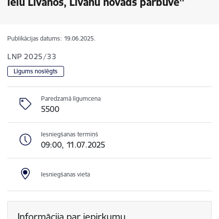
ielu Līvānos, Līvānu novads pārbūve''
Publikācijas datums:
19.06.2025.
LNP 2025/33
Līgums noslēgts
Paredzamā līgumcena
5500
Iesniegšanas termiņš
09:00, 11.07.2025
Iesniegšanas vieta
Informācija par iepirkumu