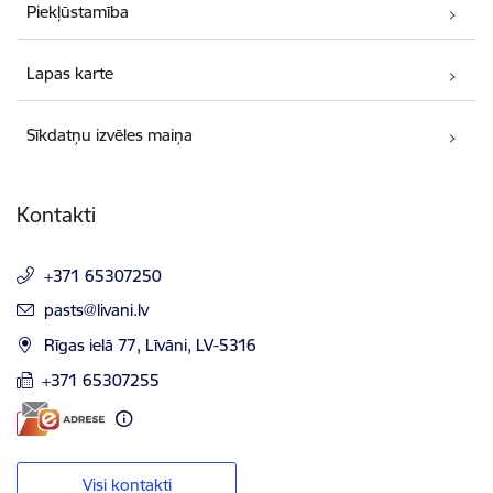
Piekļūstamība
Lapas karte
Sīkdatņu izvēles maiņa
Kontakti
+371 65307250
E-pasts:
pasts@livani.lv
Rīgas ielā 77, Līvāni, LV-5316
+371 65307255
Visi kontakti