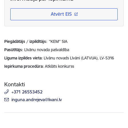
Atvērt EIS
Piegādātājs / izpildītājs:
''KEM'' SIA
Pasūtītājs
Līvānu novada pašvaldība
Līguma izpildes vieta
Līvānu novads Līvāni (LATVIJA), LV-5316
Iepirkuma procedūra
Atklāts konkurss
Kontakti
+371 26553452
E-pasts:
inguna.andrejeva@livani.lv