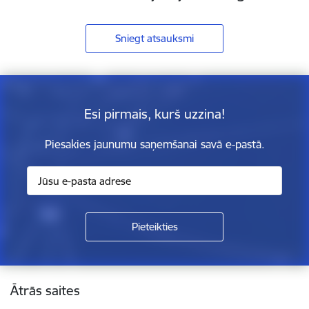
Sniegt atsauksmi
Esi pirmais, kurš uzzina!
Piesakies jaunumu saņemšanai savā e-pastā.
Kājene
Ātrās saites