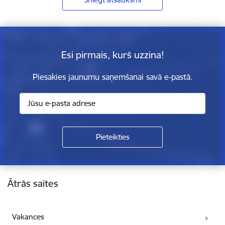
Esi pirmais, kurš uzzina!
Piesakies jaunumu saņemšanai savā e-pastā.
Kājene
Ātrās saites
Vakances