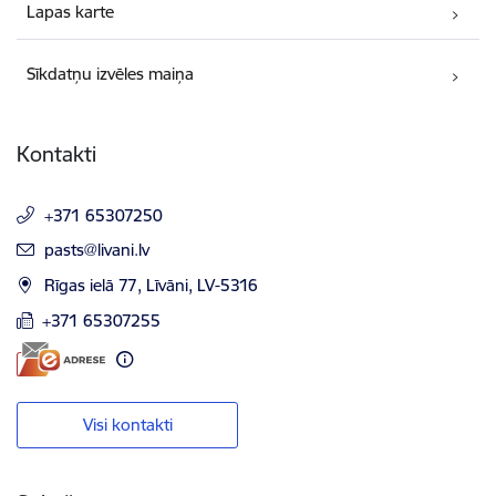
Lapas karte
Sīkdatņu izvēles maiņa
Kontakti
+371 65307250
E-pasts:
pasts@livani.lv
Rīgas ielā 77, Līvāni, LV-5316
+371 65307255
Visi kontakti