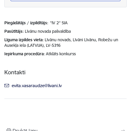
Piegādātājs / izpildītājs:
''IV 2'' SIA
Pasūtītājs
Līvānu novada pašvaldība
Līguma izpildes vieta
Līvānu novads, Līvāni Līvānu, Robežu un
Ausekļa iela (LATVIJA), LV-5316
Iepirkuma procedūra
Atklāts konkurss
Kontakti
E-pasts:
evita.vasaraudze@livani.lv
Drukāt lapu