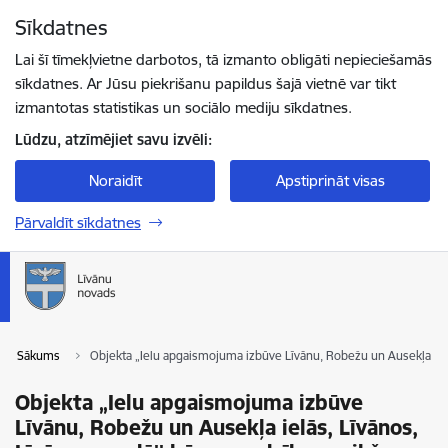
Pāriet uz lapas saturu
Sīkdatnes
Spied
lai meklētu
Enter
Lai šī tīmekļvietne darbotos, tā izmanto obligāti nepieciešamās
sīkdatnes. Ar Jūsu piekrišanu papildus šajā vietnē var tikt
izmantotas statistikas un sociālo mediju sīkdatnes.
Lūdzu, atzīmējiet savu izvēli:
Noraidīt
Apstiprināt visas
Pārvaldīt sīkdatnes
Sākums
Objekta „Ielu apgaismojuma izbūve Līvānu, Robežu un Ausekļa iel
Objekta „Ielu apgaismojuma izbūve
Līvānu, Robežu un Ausekļa ielās, Līvānos,