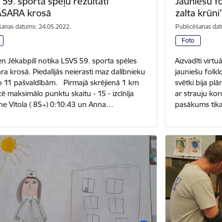
59. sporta spēļu rezultāti
Jauniešu fo
SARA krosā
zalta krūni
šanas datums: 24.05.2022.
Publicēšanas dat
Foto
en Jēkabpilī notika LSVS 59. sporta spēles
Aizvadīti virt
ra krosā. Piedalījās neierasti maz dalībnieku
jauniešu folklo
o 11 pašvaldībām. Pirmajā skrējienā 1 km
svētki bija pl
cē maksimālo punktu skaitu - 15 - izcīnīja
ar strauju kor
ne Vītola ( 85+) 0:10:43 un Anna…
pasākums tika