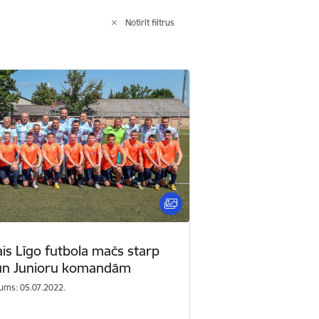
Notīrīt filtrus
ais Līgo futbola mačs starp
un Junioru komandām
ums: 05.07.2022.