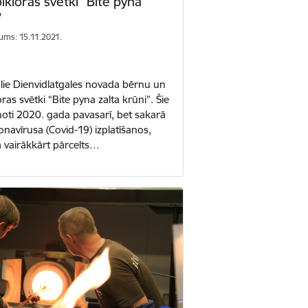
lkloras svētki “Bite pyna
”
ums: 15.11.2021.
uālie Dienvidlatgales novada bērnu un
ras svētki “Bite pyna zalta krūni”. Šie
ānoti 2020. gada pavasarī, bet sakarā
onavīrusa (Covid-19) izplatīšanos,
 vairākkārt pārcelts…