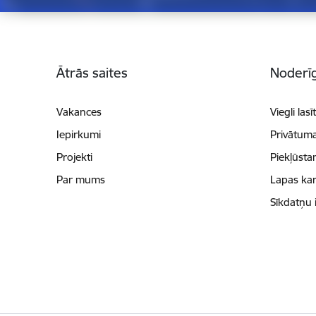
Kājene
Ātrās saites
Noderīg
Vakances
Viegli lasī
Iepirkumi
Privātuma
Projekti
Piekļūsta
Par mums
Lapas kar
Sīkdatņu 