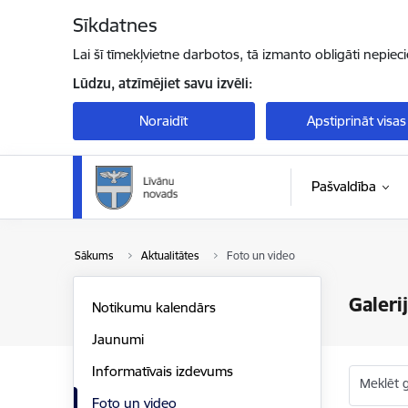
Pāriet uz lapas saturu
Sīkdatnes
Lai šī tīmekļvietne darbotos, tā izmanto obligāti nepiec
Lūdzu, atzīmējiet savu izvēli:
Noraidīt
Apstiprināt visas
Pašvaldība
Sākums
Aktualitātes
Foto un video
Galeri
Notikumu kalendārs
Jaunumi
Informatīvais izdevums
Meklēt g
Foto un video