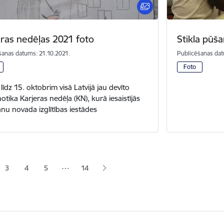
eras nedēļas 2021 foto
Stikla pūš
šanas datums: 21.10.2021.
Publicēšanas dat
Foto
līdz 15. oktobrim visā Latvijā jau devīto
otika Karjeras nedēļa (KN), kurā iesaistījās
vānu novada izglītības iestādes
a
…
3
4
5
14
lapa
Lapa
Lapa
Lapa