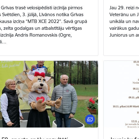
Grīvas trasē velosipēdisti izcīnīja pirmos
Jau 29. reizi 
Svētdien, 3. jūlijā, Līvānos notika Grīvas
Veterānu un J
kausa izcīņa “MTB XCE 2022”. Savā grupā
unikāla un nav
, zelta godalgas un atbalstītāju vērtīgas
vairākus gadu
 izcīnīja Andris Romanovskis (Ogre,
Juniorus un ar
di…