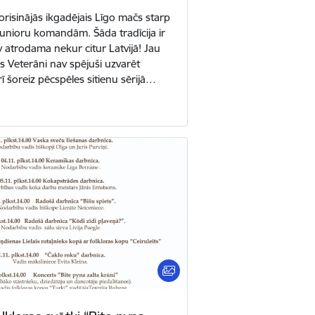
norisinājās ikgadējais Līgo mačs starp
unioru komandām. Šāda tradīcija ir
 atrodama nekur citur Latvijā! Jau
s Veterāni nav spējuši uzvarēt
ī šoreiz pēcspēles sitienu sērijā…