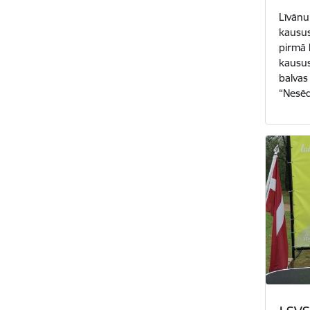
Līvānu 
kausus 
pirmā 
kausus
balvas
“Nesē