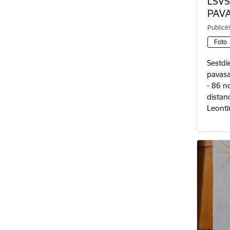
LSVS 
PAVA
Publicē
Foto
Sestdi
pavasa
- 86 n
distan
Leontī