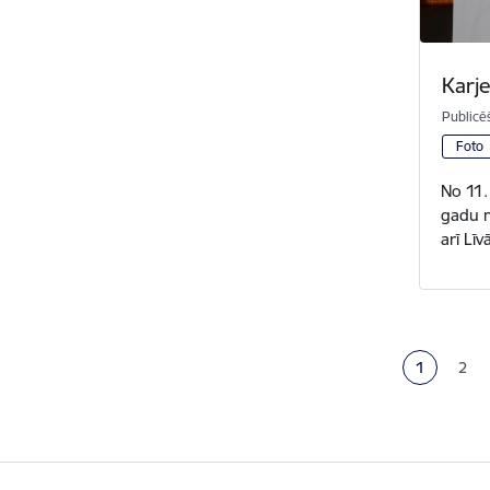
Karj
Publicē
Foto
No 11. 
gadu n
arī Lī
Lapošan
1
2
Pašreizējā 
Lapa