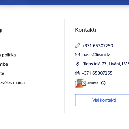
i
Kontakti
t
+371 65307250
E-pasts:
pasts@livani.lv
 politika
Rīgas ielā 77, Līvāni, LV
mība
+371 65307255
te
izvēles maiņa
Visi kontakti