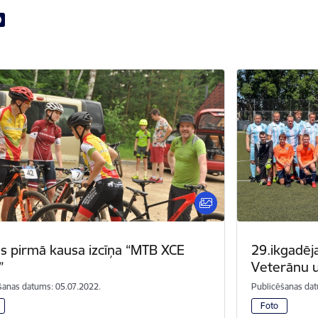
as pirmā kausa izcīņa “MTB XCE
29.ikgadēj
”
Veterānu 
šanas datums: 05.07.2022.
Publicēšanas dat
Foto