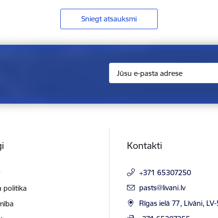
Sniegt atsauksmi
i
Kontakti
t
+371 65307250
E-pasts:
pasts@livani.lv
 politika
Rīgas ielā 77, Līvāni, LV
mība