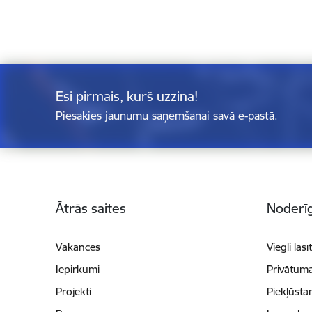
Esi pirmais, kurš uzzina!
Piesakies jaunumu saņemšanai savā e-pastā.
Kājene
Ātrās saites
Noderīg
Vakances
Viegli lasī
Iepirkumi
Privātuma
Projekti
Piekļūsta