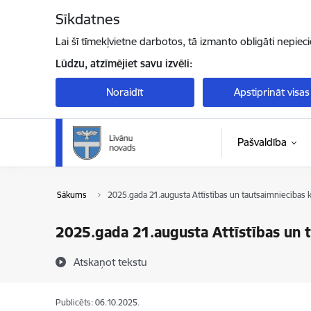
Pāriet uz lapas saturu
Sīkdatnes
Lai šī tīmekļvietne darbotos, tā izmanto obligāti nepiec
Lūdzu, atzīmējiet savu izvēli:
Noraidīt
Apstiprināt visas
Pašvaldība
Sākums
2025.gada 21.augusta Attīstības un tautsaimniecības 
2025.gada 21.augusta Attīstības un 
Atskaņot tekstu
Publicēts: 06.10.2025.