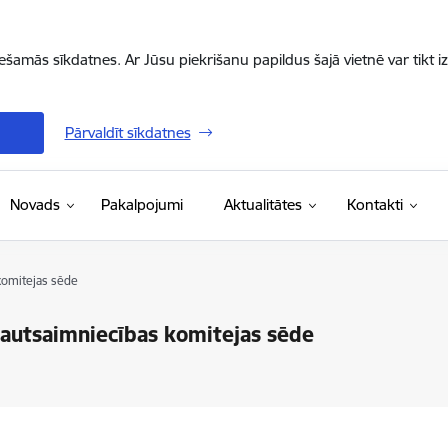
iešamās sīkdatnes. Ar Jūsu piekrišanu papildus šajā vietnē var tikt i
Pārvaldīt sīkdatnes
Novads
Pakalpojumi
Aktualitātes
Kontakti
komitejas sēde
tautsaimniecības komitejas sēde