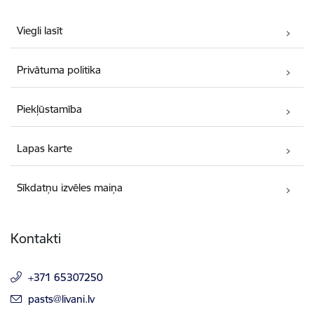
Viegli lasīt
Privātuma politika
Piekļūstamība
Lapas karte
Sīkdatņu izvēles maiņa
Kontakti
+371 65307250
E-pasts:
pasts@livani.lv