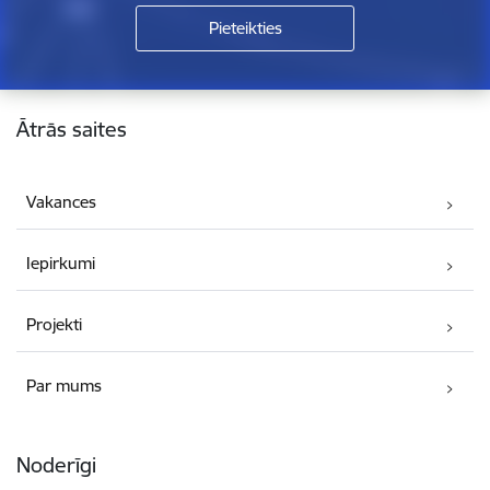
Kājene
Ātrās saites
Vakances
Iepirkumi
Projekti
Par mums
Noderīgi