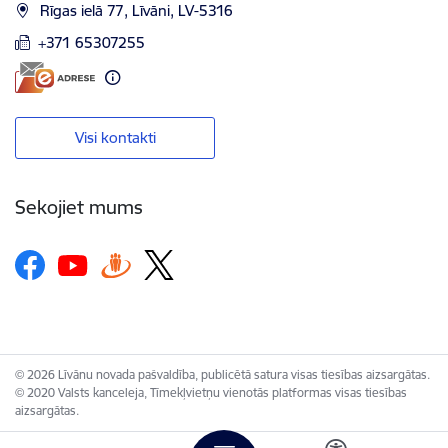
Rīgas ielā 77, Līvāni, LV-5316
+371 65307255
Visi kontakti
Sekojiet mums
© 2026 Līvānu novada pašvaldība, publicētā satura visas tiesības aizsargātas.
© 2020 Valsts kanceleja, Tīmekļvietņu vienotās platformas visas tiesības
aizsargātas.