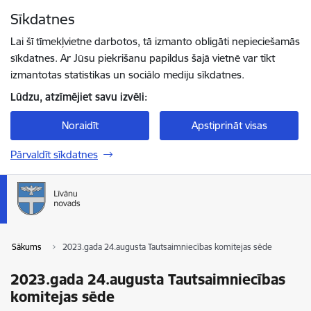
Pāriet uz lapas saturu
Sīkdatnes
Spied
lai meklētu
Enter
Lai šī tīmekļvietne darbotos, tā izmanto obligāti nepieciešamās
sīkdatnes. Ar Jūsu piekrišanu papildus šajā vietnē var tikt
izmantotas statistikas un sociālo mediju sīkdatnes.
Lūdzu, atzīmējiet savu izvēli:
Noraidīt
Apstiprināt visas
Pārvaldīt sīkdatnes
Sākums
2023.gada 24.augusta Tautsaimniecības komitejas sēde
2023.gada 24.augusta Tautsaimniecības
komitejas sēde