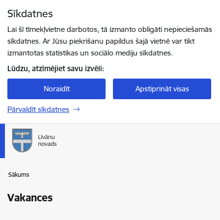
Pāriet uz lapas saturu
Sīkdatnes
Spied
lai meklētu
Enter
Lai šī tīmekļvietne darbotos, tā izmanto obligāti nepieciešamās
sīkdatnes. Ar Jūsu piekrišanu papildus šajā vietnē var tikt
izmantotas statistikas un sociālo mediju sīkdatnes.
Lūdzu, atzīmējiet savu izvēli:
Noraidīt
Apstiprināt visas
Pārvaldīt sīkdatnes
Sākums
Vakances