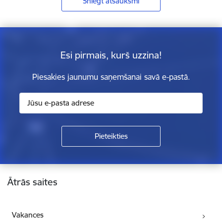
Sniegt atsauksmi
Esi pirmais, kurš uzzina!
Piesakies jaunumu saņemšanai savā e-pastā.
Kājene
Ātrās saites
Vakances