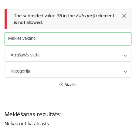
Kļūdas ziņojums
The submitted value
36
in the
Kategorija
element
is not allowed.
Meklēt vakanci
Atrašanās vieta
Kategorija
Aizvērt
Meklēšanas rezultāts:
Nekas netika atrasts