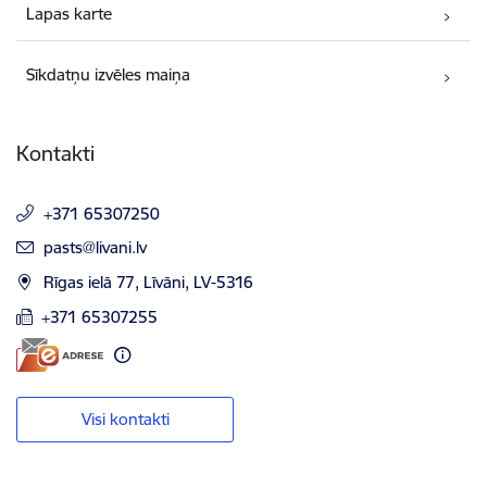
Lapas karte
Sīkdatņu izvēles maiņa
Kontakti
+371 65307250
E-pasts:
pasts@livani.lv
Rīgas ielā 77, Līvāni, LV-5316
+371 65307255
Visi kontakti