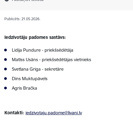
Publicēts: 21.05.2026.
Iedzīvotāju padomes sastāvs:
Lidija Pundure - priekšsēdētāja
Matīss Usāns - priekšsēdētājas vietnieks
Svetlana Griga - sekretāre
Dins Muktupāvels
Agris Bračka
Kontakti:
iedzivotaju.padome@livani.lv