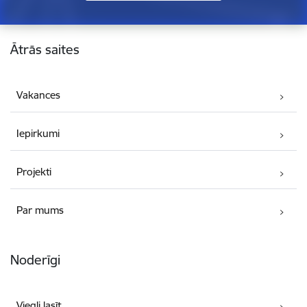
Kājene
Ātrās saites
Vakances
Iepirkumi
Projekti
Par mums
Noderīgi
Viegli lasīt