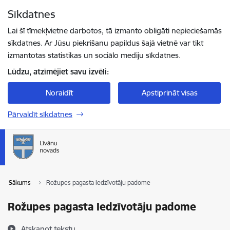
Pāriet uz lapas saturu
Sīkdatnes
Spied
lai meklētu
Enter
Lai šī tīmekļvietne darbotos, tā izmanto obligāti nepieciešamās
sīkdatnes. Ar Jūsu piekrišanu papildus šajā vietnē var tikt
izmantotas statistikas un sociālo mediju sīkdatnes.
Lūdzu, atzīmējiet savu izvēli:
Noraidīt
Apstiprināt visas
Pārvaldīt sīkdatnes
Sākums
Rožupes pagasta Iedzīvotāju padome
Rožupes pagasta Iedzīvotāju padome
Atskaņot tekstu