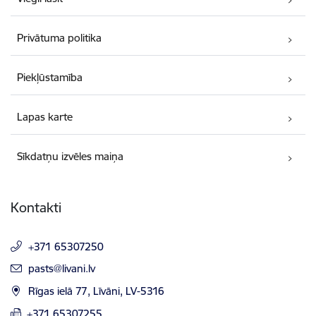
Privātuma politika
Piekļūstamība
Lapas karte
Sīkdatņu izvēles maiņa
Kontakti
+371 65307250
E-pasts:
pasts@livani.lv
Rīgas ielā 77, Līvāni, LV-5316
+371 65307255