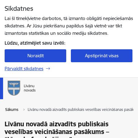
Pāriet uz lapas saturu
Sīkdatnes
Spied
lai meklētu
Enter
Lai šī tīmekļvietne darbotos, tā izmanto obligāti nepieciešamās
sīkdatnes. Ar Jūsu piekrišanu papildus šajā vietnē var tikt
izmantotas statistikas un sociālo mediju sīkdatnes.
Lūdzu, atzīmējiet savu izvēli:
Noraidīt
Apstiprināt visas
Pārvaldīt sīkdatnes
Sākums
Līvānu novadā aizvadīts publiskais veselības veicināšanas pasāku
Līvānu novadā aizvadīts publiskais
veselības veicināšanas pasākums –