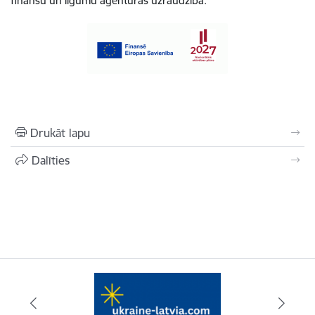
finanšu un līgumu aģentūras uzraudzībā.
Drukāt lapu
Dalīties