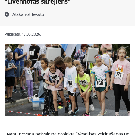
“Līvenhofas skrējiens”
Atskaņot tekstu
Publicēts: 13.05.2026.
Līvānu novada pašvaldība projekta “Veselības veicināšanas un