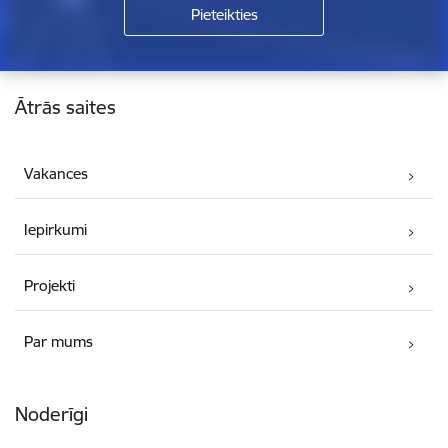
Kājene
Ātrās saites
Vakances
Iepirkumi
Projekti
Par mums
Noderīgi