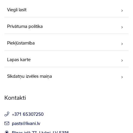
Viegli lasīt
Privātuma politika
Piekļūstamība
Lapas karte
Sīkdatņu izvēles maiņa
Kontakti
+371 65307250
E-pasts:
pasts@livani.lv
Rīgas ielā 77, Līvāni, LV-5316