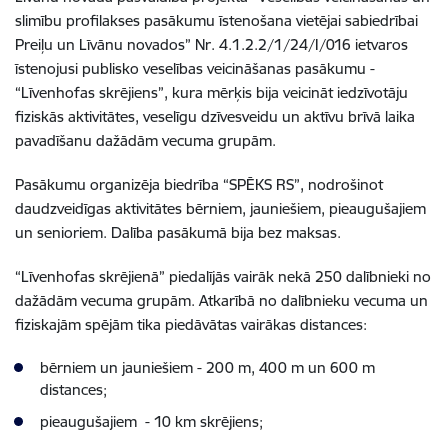
slimību profilakses pasākumu īstenošana vietējai sabiedrībai
Preiļu un Līvānu novados” Nr. 4.1.2.2/1/24/I/016 ietvaros
īstenojusi publisko veselības veicināšanas pasākumu -
“Līvenhofas skrējiens”, kura mērķis bija veicināt iedzīvotāju
fiziskās aktivitātes, veselīgu dzīvesveidu un aktīvu brīvā laika
pavadīšanu dažādām vecuma grupām.
Pasākumu organizēja biedrība “SPĒKS RS”, nodrošinot
daudzveidīgas aktivitātes bērniem, jauniešiem, pieaugušajiem
un senioriem. Dalība pasākumā bija bez maksas.
“Līvenhofas skrējienā” piedalījās vairāk nekā 250 dalībnieki no
dažādām vecuma grupām. Atkarībā no dalībnieku vecuma un
fiziskajām spējām tika piedāvātas vairākas distances:
bērniem un jauniešiem - 200 m, 400 m un 600 m
distances;
pieaugušajiem - 10 km skrējiens;