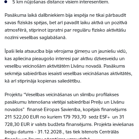
5 km nūjošanas distance visiem interesentiem.
Pasākuma laikā dalībniekiem bija iespēja ne tikai pārbaudīt
savas fiziskās spējas, bet arī pavadīt laiku aktīvā un pozitīvā
atmosfērā, stiprinot izpratni par regulāru fizisko aktivitāšu
nozīmi veselības saglabāšanā.
Īpaši liela atsaucība bija vērojama ģimeņu un jauniešu vidū,
kas apliecina pieaugošo interesi par aktīvu dzīvesveidu un
veselību veicinošām aktivitātēm Līvānu novadā. Pasākums
sekmēja sabiedrības iesaisti veselības veicināšanas aktivitātēs,
kā arī stiprināja kopienas saliedētību.
Projektu “Veselības veicināšanas un slimību profilakses
pasākumu īstenošana vietējai sabiedrībai Preiļu un Līvānu
novados” finansē Eiropas Savienība, kopējais finansējums
211 522,00 EUR no kuriem 179 793,70 sedz ESF+ un 31
728,30 EUR ir valsts budžeta finansējums. Projekta ieviešanas
beigu datums - 31.12.2028., tas tiek īstenots Centrālās