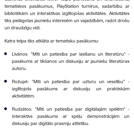
tematiskos pasākumus, PlayStation turnīrus, sadarbību ar
bibliotēkām un interaktīvas izglītojošas aktivitātes. Aktivitātes
tiks pielāgotas jauniešu interesēm un vajadzībām, radot drošu
un draudzīgu vidi.
Katra telpa tiks atklāta ar tematisku pasākumu:
Līvānos: "Mīti un patiesība par lasīšanu un literatūru" -
pasākums ar tikšanos un diskusiju ar jauniešu literatūras
autoru.
Rožupē: "Mīti un patiesība par uzturu un veselību" -
izglītojošs pasākums ar diskusiju un praktiskām
aktivitātēm.
Rudzātos: "Mīti un patiesība par digitālajām spēlēm" -
interaktīvs pasākums ar spēļu demonstrācijām un
diskusiju par digitālo prasmju attīstību.