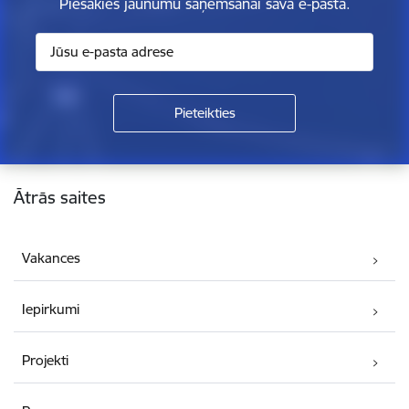
Piesakies jaunumu saņemšanai savā e-pastā.
Kājene
Ātrās saites
Vakances
Iepirkumi
Projekti