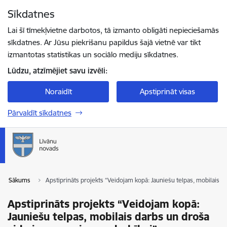
Pāriet uz lapas saturu
Sīkdatnes
Spied
lai meklētu
Enter
Lai šī tīmekļvietne darbotos, tā izmanto obligāti nepieciešamās
sīkdatnes. Ar Jūsu piekrišanu papildus šajā vietnē var tikt
izmantotas statistikas un sociālo mediju sīkdatnes.
Lūdzu, atzīmējiet savu izvēli:
Noraidīt
Apstiprināt visas
Pārvaldīt sīkdatnes
Sākums
Apstiprināts projekts “Veidojam kopā: Jauniešu telpas, mobilais d
Apstiprināts projekts “Veidojam kopā:
Jauniešu telpas, mobilais darbs un droša