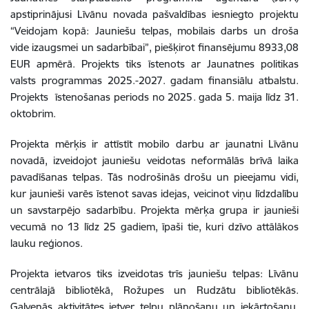
apstiprinājusi Līvānu novada pašvaldības iesniegto projektu
“Veidojam kopā: Jauniešu telpas, mobilais darbs un droša
vide izaugsmei un sadarbībai”, piešķirot finansējumu 8933,08
EUR apmērā. Projekts tiks īstenots ar Jaunatnes politikas
valsts programmas 2025.-2027. gadam finansiālu atbalstu.
Projekts īstenošanas periods no 2025. gada 5. maija līdz 31.
oktobrim.
Projekta mērķis ir attīstīt mobilo darbu ar jaunatni Līvānu
novadā, izveidojot jauniešu veidotas neformālās brīvā laika
pavadīšanas telpas. Tās nodrošinās drošu un pieejamu vidi,
kur jaunieši varēs īstenot savas idejas, veicinot viņu līdzdalību
un savstarpējo sadarbību. Projekta mērķa grupa ir jaunieši
vecumā no 13 līdz 25 gadiem, īpaši tie, kuri dzīvo attālākos
lauku reģionos.
Projekta ietvaros tiks izveidotas trīs jauniešu telpas: Līvānu
centrālajā bibliotēkā, Rožupes un Rudzātu bibliotēkās.
Galvenās aktivitātes ietver telpu plānošanu un iekārtošanu,