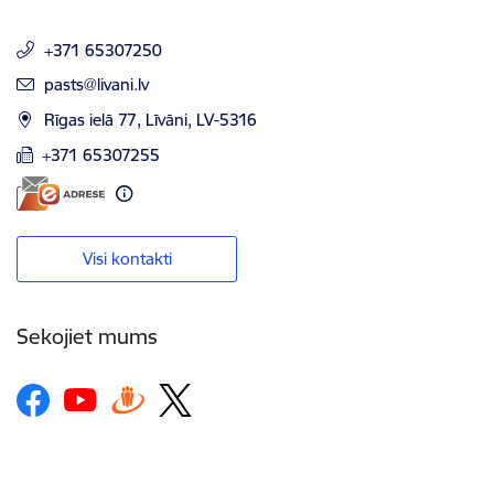
+371 65307250
E-pasts:
pasts@livani.lv
Rīgas ielā 77, Līvāni, LV-5316
+371 65307255
Visi kontakti
Sekojiet mums