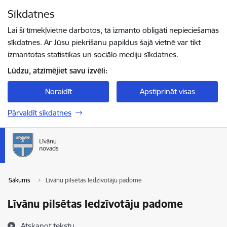
Pāriet uz lapas saturu
Sīkdatnes
Spied
lai meklētu
Enter
Lai šī tīmekļvietne darbotos, tā izmanto obligāti nepieciešamās
sīkdatnes. Ar Jūsu piekrišanu papildus šajā vietnē var tikt
izmantotas statistikas un sociālo mediju sīkdatnes.
Lūdzu, atzīmējiet savu izvēli:
Noraidīt
Apstiprināt visas
Pārvaldīt sīkdatnes
Sākums
Līvānu pilsētas Iedzīvotāju padome
Līvānu pilsētas Iedzīvotāju padome
Atskaņot tekstu