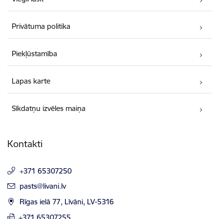
Privātuma politika
Piekļūstamība
Lapas karte
Sīkdatņu izvēles maiņa
Kontakti
+371 65307250
E-pasts:
pasts@livani.lv
Rīgas ielā 77, Līvāni, LV-5316
+371 65307255