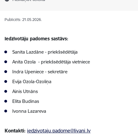
Publicēts: 21.05.2026.
Iedzīvotāju padomes sastāvs:
Sanita Lazdāne - priekšsēdētāja
Anita Ozola - priekšsēdētāja vietniece
Indra Upeniece - sekretāre
Evija Ozola-Ozoliņa
Ainis Utnāns
Elita Budinas
Ivonna Lazareva
Kontakti:
iedzivotaju.padome@livani.lv