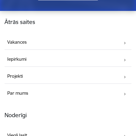
Kājene
Ātrās saites
Vakances
Iepirkumi
Projekti
Par mums
Noderīgi
Viegli lasīt