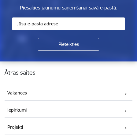
Piesakies jaunumu saņemšanai savā e-pastā.
Kājene
Ātrās saites
Vakances
Iepirkumi
Projekti