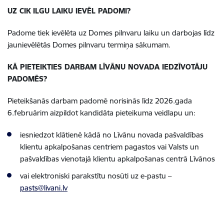
UZ CIK ILGU LAIKU IEVĒL PADOMI?
Padome tiek ievēlēta uz Domes pilnvaru laiku un darbojas līdz
jaunievēlētās Domes pilnvaru termiņa sākumam.
KĀ PIETEIKTIES DARBAM LĪVĀNU NOVADA IEDZĪVOTĀJU
PADOMĒS?
Pieteikšanās darbam padomē norisinās līdz 2026.gada
6.februārim aizpildot kandidāta pieteikuma veidlapu un:
iesniedzot klātienē kādā no Līvānu novada pašvaldības
klientu apkalpošanas centriem pagastos vai Valsts un
pašvaldības vienotajā klientu apkalpošanas centrā Līvānos
vai elektroniski parakstītu nosūti uz e-pastu –
pasts@livani.lv