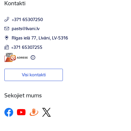
Kontakti
+371 65307250
E-pasts:
pasts@livani.lv
Rīgas ielā 77, Līvāni, LV-5316
+371 65307255
Visi kontakti
Sekojiet mums