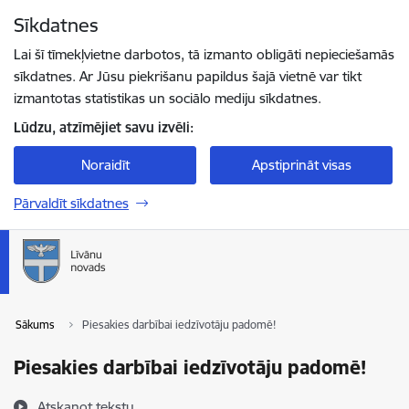
Pāriet uz lapas saturu
Sīkdatnes
Spied
lai meklētu
Enter
Lai šī tīmekļvietne darbotos, tā izmanto obligāti nepieciešamās
sīkdatnes. Ar Jūsu piekrišanu papildus šajā vietnē var tikt
izmantotas statistikas un sociālo mediju sīkdatnes.
Lūdzu, atzīmējiet savu izvēli:
Noraidīt
Apstiprināt visas
Pārvaldīt sīkdatnes
Sākums
Piesakies darbībai iedzīvotāju padomē!
Piesakies darbībai iedzīvotāju padomē!
Atskaņot tekstu