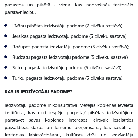
pagastos un pilsētā - viena, kas nodrošinās teritoriālo
pārstāvniecību:
Līvānu pilsētas iedzīvotāju padome (7 cilvēku sastāvā);
Jersikas pagasta iedzīvotāju padome (5 cilvēku sastāvā);
Rožupes pagasta iedzīvotāju padome (5 cilvēku sastāvā);
Rudzātu pagasta iedzīvotāju padome (5 cilvēku sastāvā);
Sutru pagasta iedzīvotāju padome (5 cilvēku sastāvā);
Turku pagasta iedzīvotāju padome (5 cilvēku sastāvā).
KAS IR IEDZĪVOTĀJU PADOME?
Iedzīvotāju padome ir konsultatīva, vietējās kopienas ievēlēta
institūcija, kas dod iespēju pagasta/ pilsētas iedzīvotājiem
pārstāvēt savas kopienas intereses, aktīvāk iesaistīties
pašvaldības darbā un lēmumu pieņemšanā, kas saistīti ar
teritorijas labiekārtošanu, kultūras dzīvi un iedzīvotāju