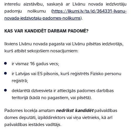
interešu aizstāvību, saskaņā ar Līvānu novada iedzīvotāju
padomju nolikumu (
https://likumi.lv/ta/id/364331-livanu-
novada-iedzivotaju-padomes-nolikums
).
KAS VAR KANDIDĒT DARBAM PADOMĒ?
Ikviens Līvānu novada pagasta vai Līvānu pilsētas iedzīvotājs,
kurš atbilst sekojošiem nosacījumiem:
ir vismaz 16 gadus vecs;
ir Latvijas vai ES pilsonis, kurš reģistrēts Fizisko personu
reģistrā;
deklarētā dzīvesvieta ir attiecīgās padomes darbības
teritorijā (kādā no pagastiem, vai pilsētā).
Padomes locekļa amatam
nedrīkst kandidēt
pašvaldības
domes deputāti, izpilddirektors vai viņa vietnieks, kā arī
pašvaldības iestādes vadītājs.