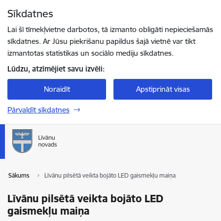
Pāriet uz lapas saturu
Sīkdatnes
Spied
lai meklētu
Enter
Lai šī tīmekļvietne darbotos, tā izmanto obligāti nepieciešamās
sīkdatnes. Ar Jūsu piekrišanu papildus šajā vietnē var tikt
izmantotas statistikas un sociālo mediju sīkdatnes.
Lūdzu, atzīmējiet savu izvēli:
Noraidīt
Apstiprināt visas
Pārvaldīt sīkdatnes
Sākums
Līvānu pilsētā veikta bojāto LED gaismekļu maiņa
Līvānu pilsētā veikta bojāto LED
gaismekļu maiņa