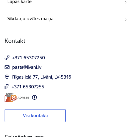
Lapas karte
Sīkdatņu izvēles maiņa
Kontakti
+371 65307250
E-pasts:
pasts@livani.lv
Rīgas ielā 77, Līvāni, LV-5316
+371 65307255
Visi kontakti
Sekojiet mums