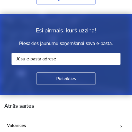
Esi pirmais, kurš uzzina!
Piesakies jaunumu saņemšanai savā e-pastā.
Kājene
Ātrās saites
Vakances