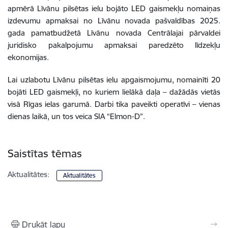
apmērā Līvānu pilsētas ielu bojāto LED gaismekļu nomaiņas
izdevumu apmaksai no Līvānu novada pašvaldības 2025.
gada pamatbudžetā Līvānu novada Centrālajai pārvaldei
juridisko pakalpojumu apmaksai paredzēto līdzekļu
ekonomijas.
Lai uzlabotu Līvānu pilsētas ielu apgaismojumu, nomainīti 20
bojāti LED gaismekļi, no kuriem lielākā daļa – dažādās vietās
visā Rīgas ielas garumā. Darbi tika paveikti operatīvi – vienas
dienas laikā, un tos veica SIA “Elmon-D”.
Saistītas tēmas
Aktualitātes:
Aktualitātes
Drukāt lapu