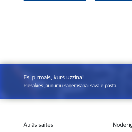
Esi pirmais, kurš uzzina!
Piesakies jaunumu saņemšanai savā e-pastā.
Kājene
Ātrās saites
Noderīg