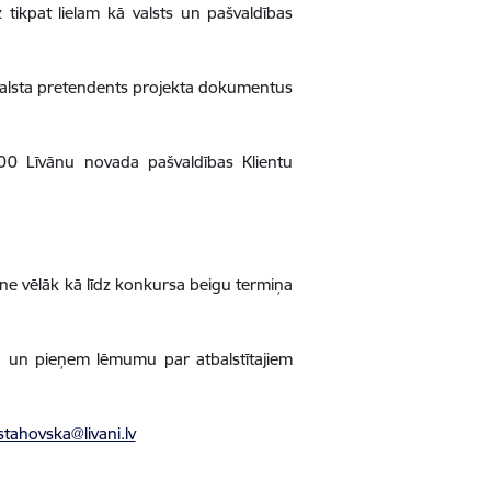
tikpat lielam kā valsts un pašvaldības
Atbalsta pretendents projekta dokumentus
5.00 Līvānu novada pašvaldības Klientu
 ne vēlāk kā līdz konkursa beigu termiņa
a un pieņem lēmumu par atbalstītajiem
stahovska@livani.lv