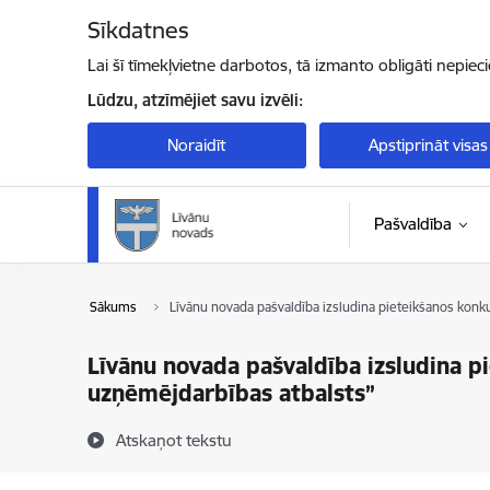
Pāriet uz lapas saturu
Sīkdatnes
Lai šī tīmekļvietne darbotos, tā izmanto obligāti nepiec
Lūdzu, atzīmējiet savu izvēli:
Noraidīt
Apstiprināt visas
Pašvaldība
Sākums
Līvānu novada pašvaldība izsludina pieteikšanos kon
Līvānu novada pašvaldība izsludina 
uzņēmējdarbības atbalsts”
Atskaņot tekstu