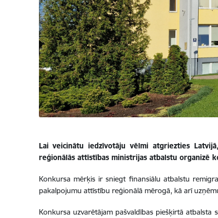
Lai veicinātu iedzīvotāju vēlmi atgriezties Latv
reģionālās attīstības ministrijas atbalstu organizē
Konkursa mērķis ir sniegt finansiālu atbalstu remi
pakalpojumu attīstību reģionālā mērogā, kā arī uzņēm
Konkursa uzvarētājam pašvaldības piešķirtā atbalsta