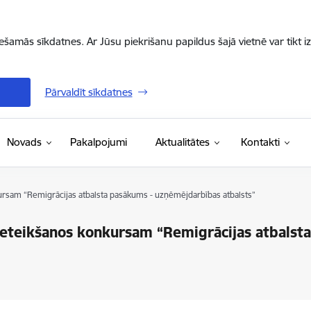
iešamās sīkdatnes. Ar Jūsu piekrišanu papildus šajā vietnē var tikt i
Pārvaldīt sīkdatnes
Novads
Pakalpojumi
Aktualitātes
Kontakti
kursam “Remigrācijas atbalsta pasākums - uzņēmējdarbības atbalsts”
pieteikšanos konkursam “Remigrācijas atbalst