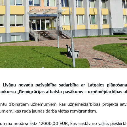
ijā, Līvānu novada pašvaldība sadarbība ar Latgales plānoša
 konkursu „Remigrācijas atbalsta pasākums – uzņēmējdarbības at
grantu dibinātiem uzņēmumiem, kas uzņēmējdarbības projekta iet
umiem, kas rada jaunas darba vietas remigrantiem.
 summa nepārsniedz 12000,00 EUR, kas sastāv no valsts piešķirt