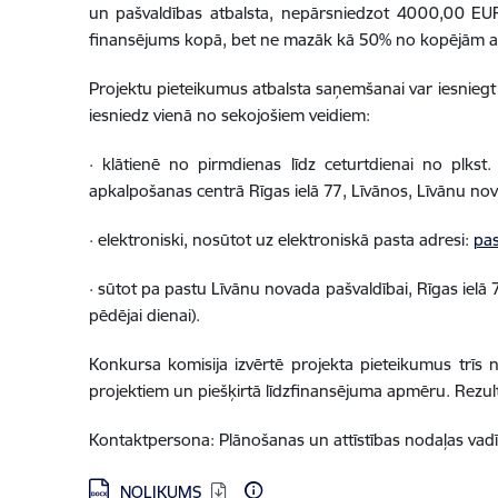
un pašvaldības atbalsta, nepārsniedzot 4000,00 EUR.
finansējums kopā, bet ne mazāk kā 50% no kopējām a
Projektu pieteikumus atbalsta saņemšanai var iesniegt 
iesniedz vienā no sekojošiem veidiem:
· klātienē no pirmdienas līdz ceturtdienai no plkst.
apkalpošanas centrā Rīgas ielā 77, Līvānos, Līvānu no
· elektroniski, nosūtot uz elektroniskā pasta adresi:
pas
· sūtot pa pastu Līvānu novada pašvaldībai, Rīgas ielā 
pēdējai dienai).
Konkursa komisija izvērtē projekta pieteikumus trīs
projektiem un piešķirtā līdzfinansējuma apmēru. Rezultā
Kontaktpersona: Plānošanas un attīstības nodaļas vadī
Lejupielādēt:
NOLIKUMS