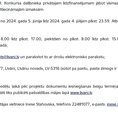
 Konkursa dalībnieka privātajam līdzfinansējumam jābūt vismaz 
ttiecināmajām izmaksām.
no 2024. gada 5. jūnija līdz 2024. gada 4. jūlijam plkst. 23.59. 
 8.00 līdz plkst. 17.00, piektdien no plkst. 8.00 līdz plkst. 1
vadā;
ts@livani.lv
un parakstot to ar drošu elektronisko parakstu;
77, Līvāni, Līvānu novads, LV-5316 (sūtot pa pastu, pasta zīmogs ir
 nedēļu laikā pēc projektu dokumentu iesniegšanas beigu termiņ
ti tiks publicēti pašvaldības mājas lapā
www.livani.lv
.
tājas vietniece Inese Stahovska, telefons 22481077, e-pasts:
inese.