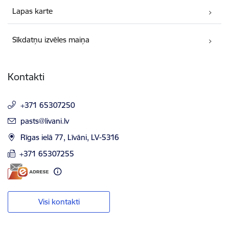
Lapas karte
Sīkdatņu izvēles maiņa
Kontakti
+371 65307250
E-pasts:
pasts@livani.lv
Rīgas ielā 77, Līvāni, LV-5316
+371 65307255
Visi kontakti