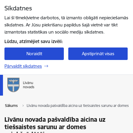
Pāriet uz lapas saturu
Sīkdatnes
Spied
lai meklētu
Enter
Lai šī tīmekļvietne darbotos, tā izmanto obligāti nepieciešamās
sīkdatnes. Ar Jūsu piekrišanu papildus šajā vietnē var tikt
izmantotas statistikas un sociālo mediju sīkdatnes.
Lūdzu, atzīmējiet savu izvēli:
Noraidīt
Apstiprināt visas
Pārvaldīt sīkdatnes
Sākums
Līvānu novada pašvaldība aicina uz tiešsaistes sarunu ar domes p
Līvānu novada pašvaldība aicina uz
tiešsaistes sarunu ar domes