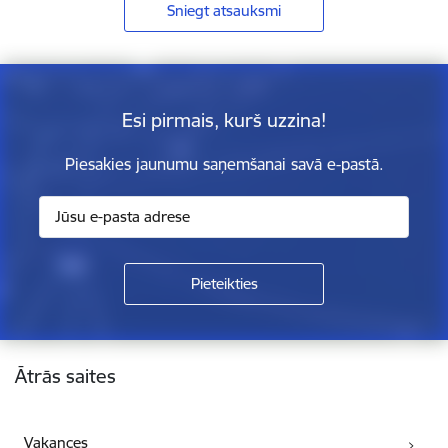
Sniegt atsauksmi
Esi pirmais, kurš uzzina!
Piesakies jaunumu saņemšanai savā e-pastā.
Kājene
Ātrās saites
Vakances