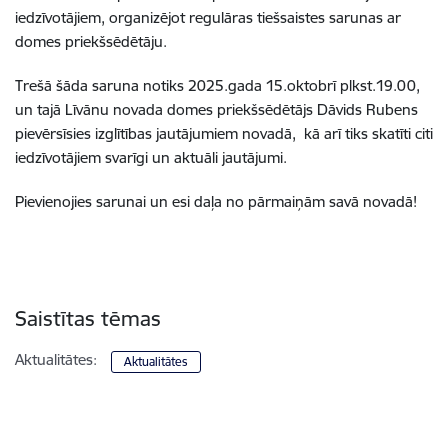
iedzīvotājiem, organizējot regulāras tiešsaistes sarunas ar
domes priekšsēdētāju.
Trešā šāda saruna notiks 2025.gada 15.oktobrī plkst.19.00,
un tajā Līvānu novada domes priekšsēdētājs Dāvids Rubens
pievērsīsies izglītības jautājumiem novadā, kā arī tiks skatīti citi
iedzīvotājiem svarīgi un aktuāli jautājumi.
Pievienojies sarunai un esi daļa no pārmaiņām savā novadā!
Saistītas tēmas
Aktualitātes:
Aktualitātes