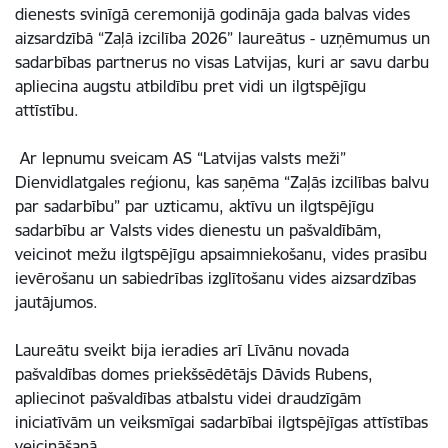
dienests svinīgā ceremonijā godināja gada balvas vides
aizsardzībā “Zaļā izcilība 2026” laureātus - uzņēmumus un
sadarbības partnerus no visas Latvijas, kuri ar savu darbu
apliecina augstu atbildību pret vidi un ilgtspējīgu
attīstību.
Ar lepnumu sveicam AS “Latvijas valsts meži”
Dienvidlatgales reģionu, kas saņēma “Zaļās izcilības balvu
par sadarbību” par uzticamu, aktīvu un ilgtspējīgu
sadarbību ar Valsts vides dienestu un pašvaldībām,
veicinot mežu ilgtspējīgu apsaimniekošanu, vides prasību
ievērošanu un sabiedrības izglītošanu vides aizsardzības
jautājumos.
Laureātu sveikt bija ieradies arī Līvānu novada
pašvaldības domes priekšsēdētājs Dāvids Rubens,
apliecinot pašvaldības atbalstu videi draudzīgām
iniciatīvām un veiksmīgai sadarbībai ilgtspējīgas attīstības
veicināšanā.