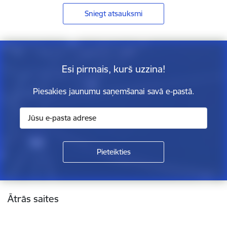
Sniegt atsauksmi
Esi pirmais, kurš uzzina!
Piesakies jaunumu saņemšanai savā e-pastā.
Kājene
Ātrās saites