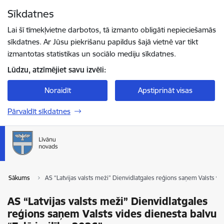
Pāriet uz lapas saturu
Sīkdatnes
Spied
lai meklētu
Enter
Lai šī tīmekļvietne darbotos, tā izmanto obligāti nepieciešamās
sīkdatnes. Ar Jūsu piekrišanu papildus šajā vietnē var tikt
izmantotas statistikas un sociālo mediju sīkdatnes.
Lūdzu, atzīmējiet savu izvēli:
Noraidīt
Apstiprināt visas
Pārvaldīt sīkdatnes
Sākums
AS “Latvijas valsts meži” Dienvidlatgales reģions saņem Valsts vid
AS “Latvijas valsts meži” Dienvidlatgales
reģions saņem Valsts vides dienesta balvu