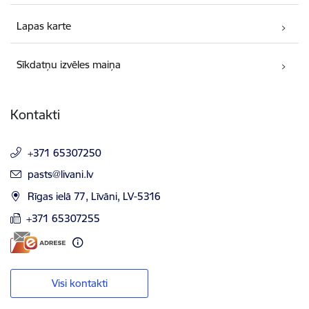
Lapas karte
Sīkdatņu izvēles maiņa
Kontakti
+371 65307250
E-pasts:
pasts@livani.lv
Rīgas ielā 77, Līvāni, LV-5316
+371 65307255
Visi kontakti