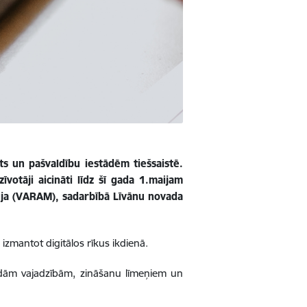
ts un pašvaldību iestādēm tiešsaistē.
īvotāji aicināti līdz šī gada 1.maijam
rija (VARAM), sadarbībā Līvānu novada
izmantot digitālos rīkus ikdienā.
žādām vajadzībām, zināšanu līmeņiem un