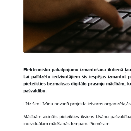
Elektronisko pakalpojumu izmantošana ikdienā ļauj
Lai palīdzētu iedzīvotājiem šīs iespējas izmantot p
pieteikties bezmaksas digitālo prasmju mācībām, ko
pašvaldību.
Līdz šim Līvānu novadā projekta ietvaros organizētajās 
Mācībām aicināts pieteikties ikviens Līvānu pašvaldī
individuālam mācīšanās tempam. Piemēram: