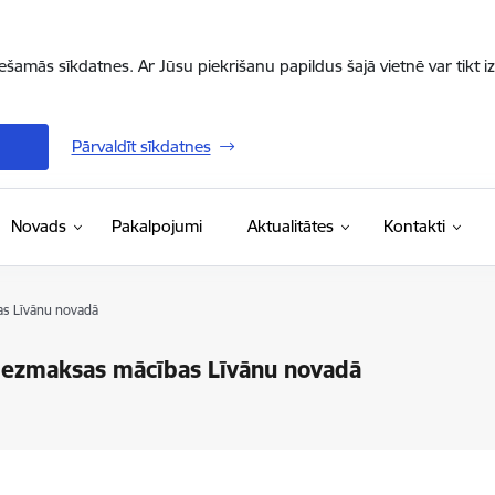
iešamās sīkdatnes. Ar Jūsu piekrišanu papildus šajā vietnē var tikt i
Pārvaldīt sīkdatnes
Novads
Pakalpojumi
Aktualitātes
Kontakti
as Līvānu novadā
 bezmaksas mācības Līvānu novadā