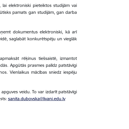
lai elektroniski pieteiktos studijām vai
 būtisks pamats gan studijām, gan darba
aņemt dokumentus elektroniski, kā arī
 vidē, saglabāt konkurētspēju un vieglāk
apmaksāt rēķinus tiešsaistē, izmantot
ndās. Apgūtās prasmes palīdz patstāvīgi
nos. Vienlaikus mācības sniedz iespēju
 apguves veidu. To var izdarīt patstāvīgi
sts:
sanita.dubovska@livani.edu.lv