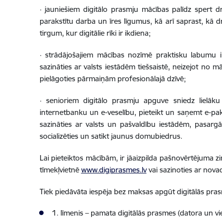
· jauniešiem digitālo prasmju mācības palīdz spert dro
parakstītu darba un īres līgumus, kā arī saprast, kā 
tirgum, kur digitālie rīki ir ikdiena;
· strādājošajiem mācības nozīmē praktisku labumu ik
sazināties ar valsts iestādēm tiešsaistē, neizejot no m
pielāgoties pārmaiņām profesionālajā dzīvē;
· senioriem digitālo prasmju apguve sniedz lielāku
internetbanku un e-veselību, pieteikt un saņemt e-pak
sazināties ar valsts un pašvaldību iestādēm, pasargā
socializēties un satikt jaunus domubiedrus.
Lai pieteiktos mācībām, ir jāaizpilda pašnovērtējuma zi
tīmekļvietnē
www.digiprasmes.lv
vai sazinoties ar nov
Tiek piedāvāta iespēja bez maksas apgūt digitālās pra
1. līmenis – pamata digitālās prasmes (datora un vie