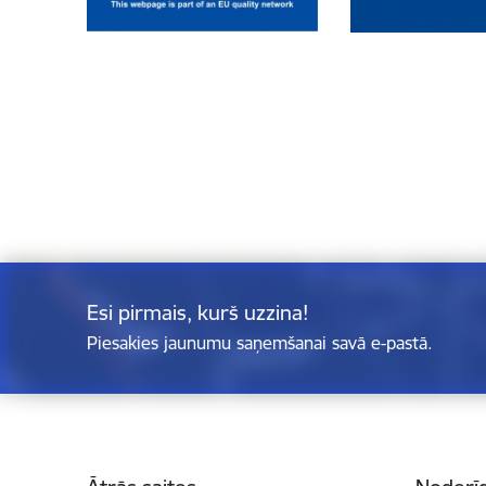
Esi pirmais, kurš uzzina!
Piesakies jaunumu saņemšanai savā e-pastā.
Kājene