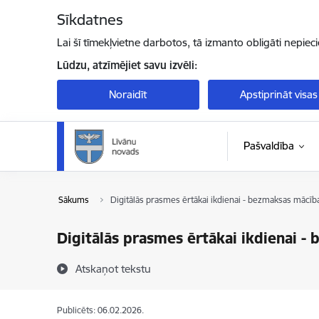
Pāriet uz lapas saturu
Sīkdatnes
Lai šī tīmekļvietne darbotos, tā izmanto obligāti nepiec
Lūdzu, atzīmējiet savu izvēli:
Noraidīt
Apstiprināt visas
Pašvaldība
Sākums
Digitālās prasmes ērtākai ikdienai - bezmaksas mācīb
Digitālās prasmes ērtākai ikdienai -
Atskaņot tekstu
Publicēts: 06.02.2026.