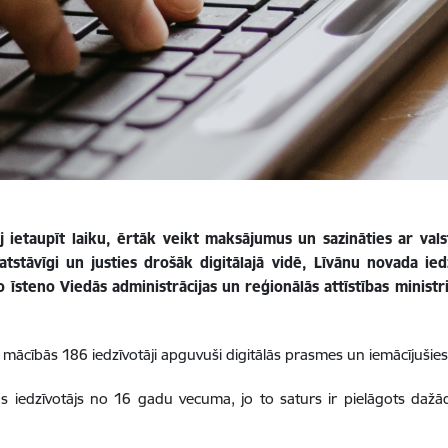
 ietaupīt laiku, ērtāk veikt maksājumus un sazināties ar vals
atstāvīgi un justies drošāk digitālajā vidē, Līvānu novada iedz
 īsteno Viedās administrācijas un reģionālās attīstības minist
mācībās 186 iedzīvotāji apguvuši digitālās prasmes un iemācījušies 
bas iedzīvotājs no 16 gadu vecuma, jo to saturs ir pielāgots da