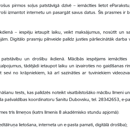
šus pirmos soļus patstāvīgā dzīvē – iemācīties lietot eParakstu, 
droši izmantot internetu un pasargāt savus datus. Šīs prasmes ir
dienā – iespēju ietaupīt laiku, veikt maksājumus, nosūtīt un s
ājām. Digitālo prasmju pilnveide palīdz justies pārliecinātāk darba
 patstāvību un drošību ikdienā. Mācībās iespējams iemācīties 
alpojumus, tādējādi ietaupot laiku un izvairoties no gaidīšanas ri
t sevi no krāpniekiem, kā arī sazināties ar tuviniekiem videozva
nāšanu tests, kas palīdzēs noteikt visatbilstošāko mācību līmeni un
ada pašvaldības koordinatoru Sanitu Dubovsku, tel. 28342653, e-pa
smes trīs līmeņos (katrs līmenis 8 akadēmisko stundu apjomā):
dtālruņa lietošana, interneta un e-pasta pamati, digitālā drošība);