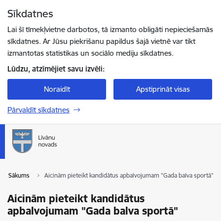
Pāriet uz lapas saturu
Sīkdatnes
Spied
lai meklētu
Enter
Lai šī tīmekļvietne darbotos, tā izmanto obligāti nepieciešamās
sīkdatnes. Ar Jūsu piekrišanu papildus šajā vietnē var tikt
izmantotas statistikas un sociālo mediju sīkdatnes.
Lūdzu, atzīmējiet savu izvēli:
Noraidīt
Apstiprināt visas
Pārvaldīt sīkdatnes
Sākums
Aicinām pieteikt kandidātus apbalvojumam "Gada balva sportā"
Aicinām pieteikt kandidātus
apbalvojumam "Gada balva sportā"