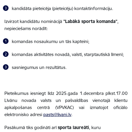
kandidāta pieteicēja (pieteicēju) kontaktinformāciju.
Izvirzot kandidātu nominācijā
"Labākā sporta komanda"
,
nepieciešams norādīt:
komandas nosaukumu un tās kapteini;
komandas aktivitātes novadā, valstī, starptautiskā līmenī;
sasniegumus un rezultātus.
Pieteikumus iesniegt līdz 2025.gada 1.decembra plkst.17.00
Līvānu novada valsts un pašvaldības vienotajā klientu
apkalpošanas centrā (VPVKAC) vai izmatojot oficiālo
elektronisko adresi
pasts@livani.lv
.
Pasākumā tiks godināti arī
sporta laureāti
, kuru