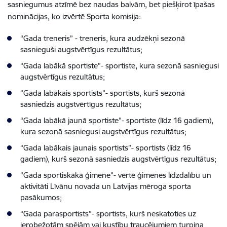
sasniegumus atzīmē bez naudas balvām, bet piešķirot īpašas
nominācijas, ko izvērtē Sporta komisija:
“Gada treneris” - treneris, kura audzēkņi sezonā
sasnieguši augstvērtīgus rezultātus;
“Gada labākā sportiste”- sportiste, kura sezonā sasniegusi
augstvērtīgus rezultātus;
“Gada labākais sportists”- sportists, kurš sezonā
sasniedzis augstvērtīgus rezultātus;
“Gada labākā jaunā sportiste”- sportiste (līdz 16 gadiem),
kura sezonā sasniegusi augstvērtīgus rezultātus;
“Gada labākais jaunais sportists”- sportists (līdz 16
gadiem), kurš sezonā sasniedzis augstvērtīgus rezultātus;
“Gada sportiskākā ģimene”- vērtē ģimenes līdzdalību un
aktivitāti Līvānu novada un Latvijas mēroga sporta
pasākumos;
“Gada parasportists”- sportists, kurš neskatoties uz
ierobežotām spējām vai kustību traucējumiem turpina