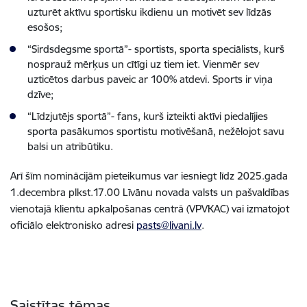
uzturēt aktīvu sportisku ikdienu un motivēt sev līdzās
esošos;
“Sirdsdegsme sportā”- sportists, sporta speciālists, kurš
nosprauž mērķus un cītīgi uz tiem iet. Vienmēr sev
uzticētos darbus paveic ar 100% atdevi. Sports ir viņa
dzīve;
“Līdzjutējs sportā”- fans, kurš izteikti aktīvi piedalījies
sporta pasākumos sportistu motivēšanā, nežēlojot savu
balsi un atribūtiku.
Arī šīm nominācijām pieteikumus var iesniegt līdz 2025.gada
1.decembra plkst.17.00 Līvānu novada valsts un pašvaldības
vienotajā klientu apkalpošanas centrā (VPVKAC) vai izmatojot
oficiālo elektronisko adresi
pasts@livani.lv
.
Saistītas tēmas