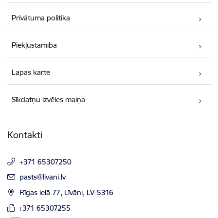
Privātuma politika
Piekļūstamība
Lapas karte
Sīkdatņu izvēles maiņa
Kontakti
+371 65307250
E-pasts:
pasts@livani.lv
Rīgas ielā 77, Līvāni, LV-5316
+371 65307255