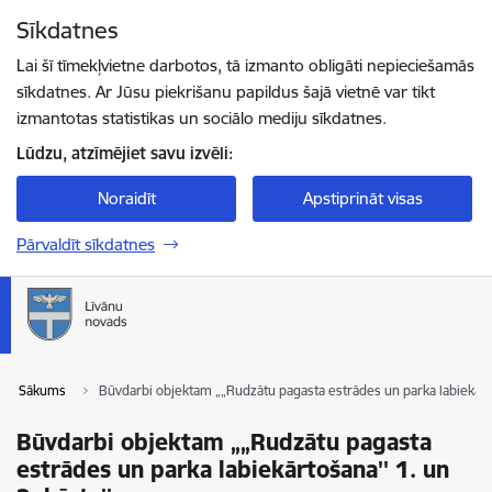
Pāriet uz lapas saturu
Sīkdatnes
Spied
lai meklētu
Enter
Lai šī tīmekļvietne darbotos, tā izmanto obligāti nepieciešamās
sīkdatnes. Ar Jūsu piekrišanu papildus šajā vietnē var tikt
izmantotas statistikas un sociālo mediju sīkdatnes.
Lūdzu, atzīmējiet savu izvēli:
Noraidīt
Apstiprināt visas
Pārvaldīt sīkdatnes
Sākums
Būvdarbi objektam „„Rudzātu pagasta estrādes un parka labiekārtoš
Būvdarbi objektam „„Rudzātu pagasta
estrādes un parka labiekārtošana'' 1. un