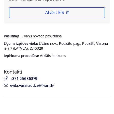
Atvērt EIS
Pasūtītājs
Līvānu novada pašvaldība
Līguma izpildes vieta
Līvānu nov., Rudzātu pag., Rudzāti, Varoņu
iela 7 (LATVIJA), LV-5328
Iepirkuma procedūra
Atklāts konkurss
Kontakti
+371 25686379
E-pasts:
evita.vasaraudze@livani.lv