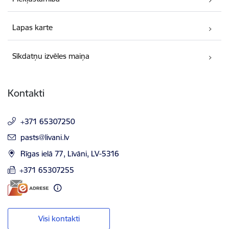
Lapas karte
Sīkdatņu izvēles maiņa
Kontakti
+371 65307250
E-pasts:
pasts@livani.lv
Rīgas ielā 77, Līvāni, LV-5316
+371 65307255
Visi kontakti