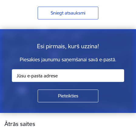
Sniegt atsauksmi
Esi pirmais, kurš uzzina!
Piesakies jaunumu saņemšanai savā e-pastā.
Kājene
Ātrās saites