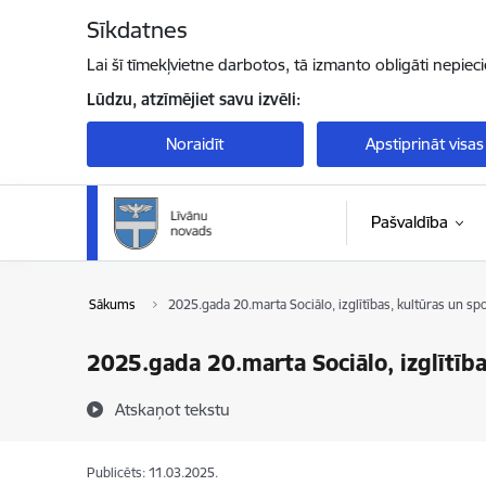
Pāriet uz lapas saturu
Sīkdatnes
Lai šī tīmekļvietne darbotos, tā izmanto obligāti nepiec
Lūdzu, atzīmējiet savu izvēli:
Noraidīt
Apstiprināt visas
Pašvaldība
Sākums
2025.gada 20.marta Sociālo, izglītības, kultūras un s
2025.gada 20.marta Sociālo, izglītīb
Atskaņot tekstu
Publicēts: 11.03.2025.