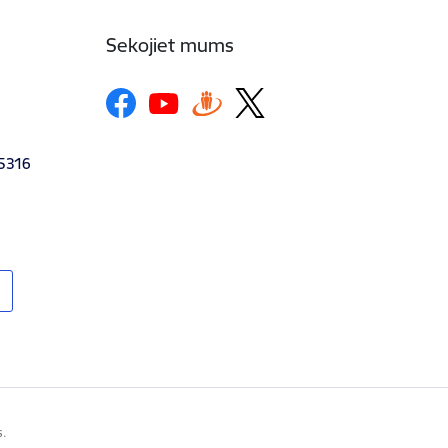
Sekojiet mums
-5316
s.