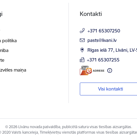
i
Kontakti
t
+371 65307250
E-pasts:
pasts@livani.lv
 politika
Rīgas ielā 77, Līvāni, LV
mība
+371 65307255
te
izvēles maiņa
Visi kontakti
© 2026 Līvānu novada pašvaldība, publicētā satura visas tiesības aizsargātas.
 2020 Valsts kanceleja, Tīmekļvietņu vienotās platformas visas tiesības aizsargāta