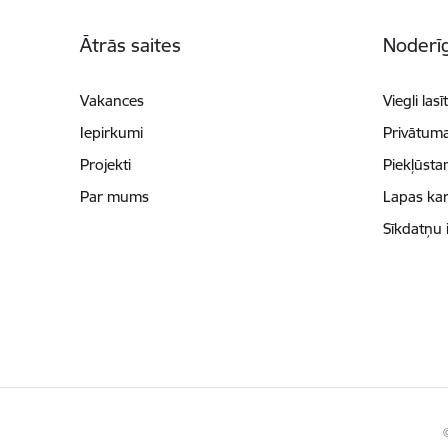
Kājene
Ātrās saites
Noderīg
Vakances
Viegli lasī
Iepirkumi
Privātuma
Projekti
Piekļūsta
Par mums
Lapas kar
Sīkdatņu 
©