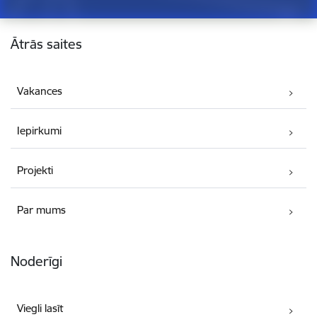
Kājene
Ātrās saites
Vakances
Iepirkumi
Projekti
Par mums
Noderīgi
Viegli lasīt