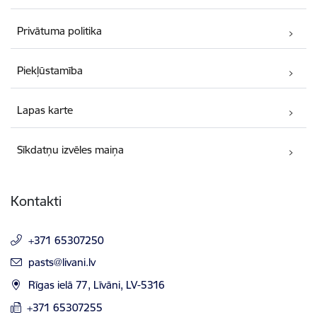
Privātuma politika
Piekļūstamība
Lapas karte
Sīkdatņu izvēles maiņa
Kontakti
+371 65307250
E-pasts:
pasts@livani.lv
Rīgas ielā 77, Līvāni, LV-5316
+371 65307255