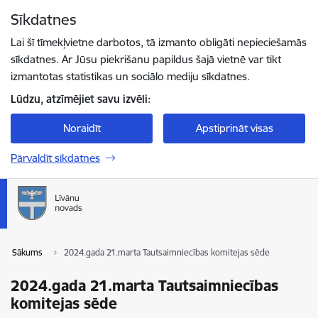
Pāriet uz lapas saturu
Sīkdatnes
Spied
lai meklētu
Enter
Lai šī tīmekļvietne darbotos, tā izmanto obligāti nepieciešamās
sīkdatnes. Ar Jūsu piekrišanu papildus šajā vietnē var tikt
izmantotas statistikas un sociālo mediju sīkdatnes.
Lūdzu, atzīmējiet savu izvēli:
Noraidīt
Apstiprināt visas
Pārvaldīt sīkdatnes
Sākums
2024.gada 21.marta Tautsaimniecības komitejas sēde
2024.gada 21.marta Tautsaimniecības
komitejas sēde