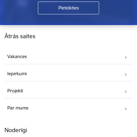
Kājene
Ātrās saites
Vakances
Iepirkumi
Projekti
Par mums
Noderīgi