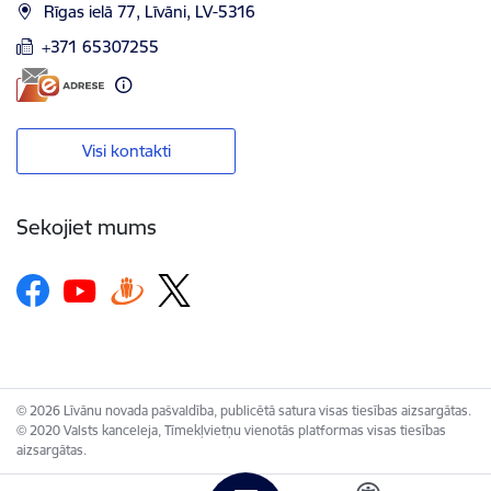
Rīgas ielā 77, Līvāni, LV-5316
+371 65307255
Visi kontakti
Sekojiet mums
© 2026 Līvānu novada pašvaldība, publicētā satura visas tiesības aizsargātas.
© 2020 Valsts kanceleja, Tīmekļvietņu vienotās platformas visas tiesības
aizsargātas.