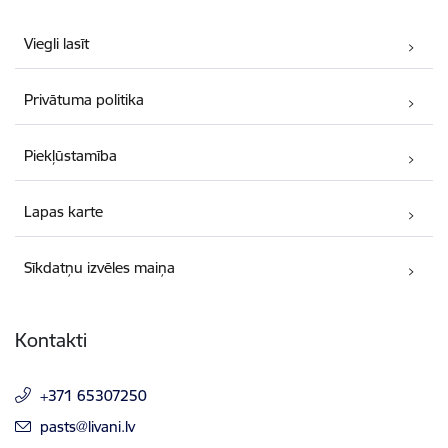
Viegli lasīt
Privātuma politika
Piekļūstamība
Lapas karte
Sīkdatņu izvēles maiņa
Kontakti
+371 65307250
E-pasts:
pasts@livani.lv