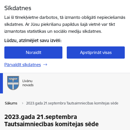
Pāriet uz lapas saturu
Sīkdatnes
Spied
lai meklētu
Enter
Lai šī tīmekļvietne darbotos, tā izmanto obligāti nepieciešamās
sīkdatnes. Ar Jūsu piekrišanu papildus šajā vietnē var tikt
izmantotas statistikas un sociālo mediju sīkdatnes.
Lūdzu, atzīmējiet savu izvēli:
Noraidīt
Apstiprināt visas
Pārvaldīt sīkdatnes
Sākums
2023.gada 21.septembra Tautsaimniecības komitejas sēde
2023.gada 21.septembra
Tautsaimniecības komitejas sēde